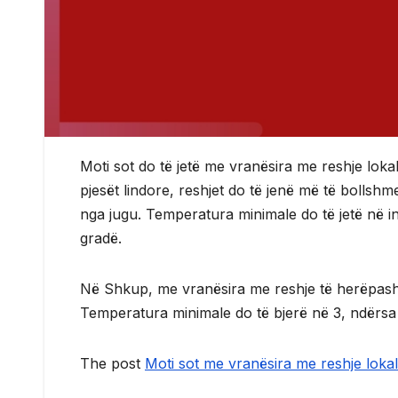
Moti sot do të jetë me vranësira me reshje lok
pjesët lindore, reshjet do të jenë më të bollshm
nga jugu. Temperatura minimale do të jetë në int
gradë.
Në Shkup, me vranësira me reshje të herëpasher
Temperatura minimale do të bjerë në 3, ndërsa 
The post
Moti sot me vranësira me reshje lok