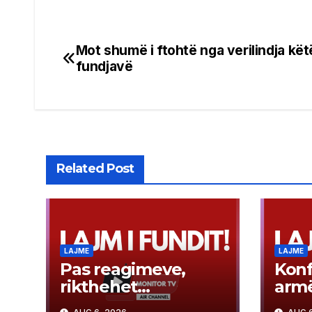
Mot shumë i ftohtë nga verilindja kët
Post
fundjavë
navigation
Related Post
LAJME
LAJME
Pas reagimeve,
Kon
rikthehet
armë
mbishkrimi në
Krus