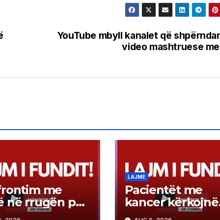
ë
YouTube mbyll kanalet që shpërnda
video mashtruese me
LAJME
frontim me
Pacientët me
 në rrugën për
kancer kërkojnë
hopek: 25-
terapi, jo privileg