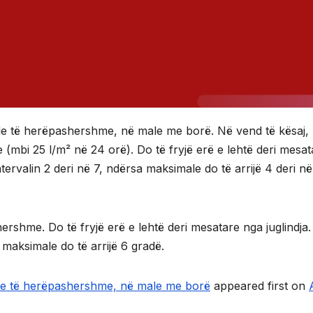
ale të herëpashershme, në male me borë. Në vend të kësaj,
e (mbi 25 l/m² në 24 orë). Do të fryjë erë e lehtë deri mesat
ervalin 2 deri në 7, ndërsa maksimale do të arrijë 4 deri në
shme. Do të fryjë erë e lehtë deri mesatare nga juglindja.
maksimale do të arrijë 6 gradë.
ale të herëpashershme, në male me borë
appeared first on