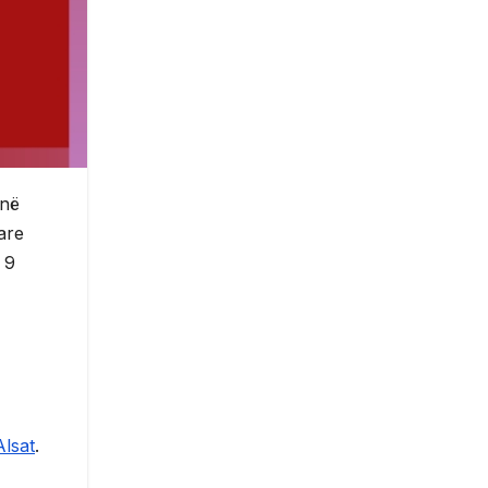
 në
are
 9
Alsat
.