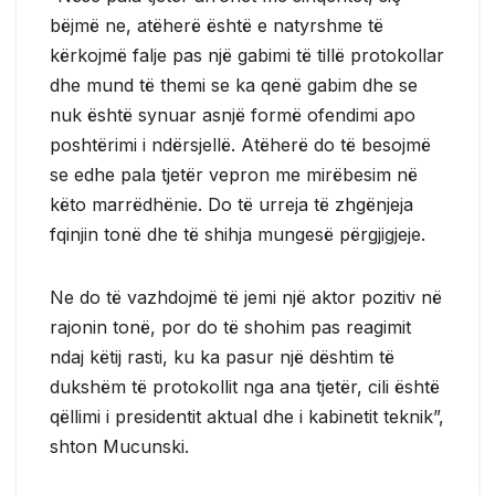
bëjmë ne, atëherë është e natyrshme të
kërkojmë falje pas një gabimi të tillë protokollar
dhe mund të themi se ka qenë gabim dhe se
nuk është synuar asnjë formë ofendimi apo
poshtërimi i ndërsjellë. Atëherë do të besojmë
se edhe pala tjetër vepron me mirëbesim në
këto marrëdhënie. Do të urreja të zhgënjeja
fqinjin tonë dhe të shihja mungesë përgjigjeje.
Ne do të vazhdojmë të jemi një aktor pozitiv në
rajonin tonë, por do të shohim pas reagimit
ndaj këtij rasti, ku ka pasur një dështim të
dukshëm të protokollit nga ana tjetër, cili është
qëllimi i presidentit aktual dhe i kabinetit teknik”,
shton Mucunski.