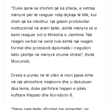
“Duke qenë se shohim që ka sharje, e vetmja
mënyrë për të reaguar ndaj diçkaje të tillë, kur
sheh që ka ndodhur një gabim protokollar
institucional në anën tjetër, është mënyra se si
kemi reaguar sot si Ministria e Jashtme. Një
reagim verbal në vend nuk është një reagim
formal dhe protokolli diplomatik i rregullon
këto çështje në mënyrë shumë strikte”, thotë
Mucunski.
Dreka e punës në të cilën ai mori pjesë ishte
në një atmosferë miqësore dhe u diskutuan
disa tema, duke përfshirë hapjen e pikës
kufitare Klepalo dhe Korridorin 8.
“Nëse pala tjetër afrohet me sinqeritet, siç