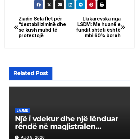
Ziadin Sela flet për
Llukarevska nga
Post
“destabiliziminë dhe
LSDM: Me huanë e
se kush mubd të
fundit shteti është
navigation
protestojë
mbi 60% borxh
Related Post
LAJME
Një i vdekur dhe një lënduar
rëndë në magjistralen
Gostivar-Kërçovë
AUG 8, 2026