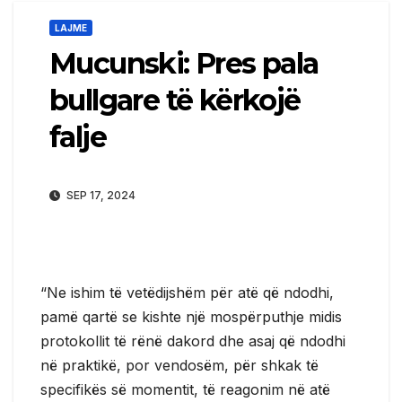
LAJME
Mucunski: Pres pala
bullgare të kërkojë
falje
SEP 17, 2024
“Ne ishim të vetëdijshëm për atë që ndodhi,
pamë qartë se kishte një mospërputhje midis
protokollit të rënë dakord dhe asaj që ndodhi
në praktikë, por vendosëm, për shkak të
specifikës së momentit, të reagonim në atë