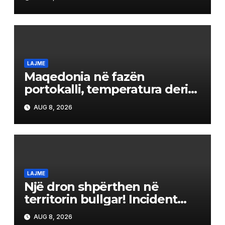
LAJME
Maqedonia në fazën
portokalli, temperatura deri
në 40°C, ISHP me
AUG 8, 2026
rekomandime për mbrojtje
shëndetësore
LAJME
Një dron shpërthen në
territorin bullgar! Incident
pranë gazsjellësit trans-
AUG 8, 2026
ballkanik, autoritetet hetojnë