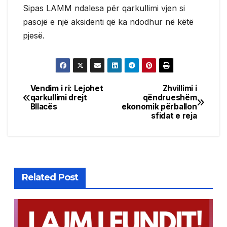
Sipas LAMM ndalesa për qarkullimi vjen si
pasojë e një aksidenti që ka ndodhur në këtë
pjesë.
Vendim i ri: Lejohet
Zhvillimi i
Post
qarkullimi drejt
qëndrueshëm
Bllacës
ekonomik përballon
navigation
sfidat e reja
Related Post