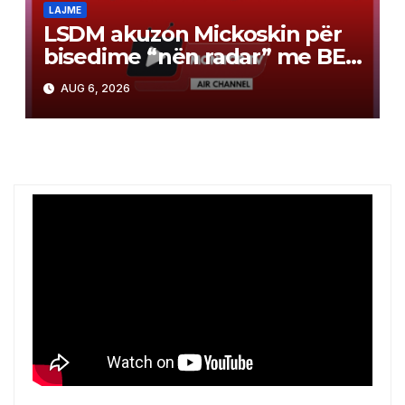
LAJME
LSDM akuzon Mickoskin për
bisedime “nën radar” me BE-
në
AUG 6, 2026