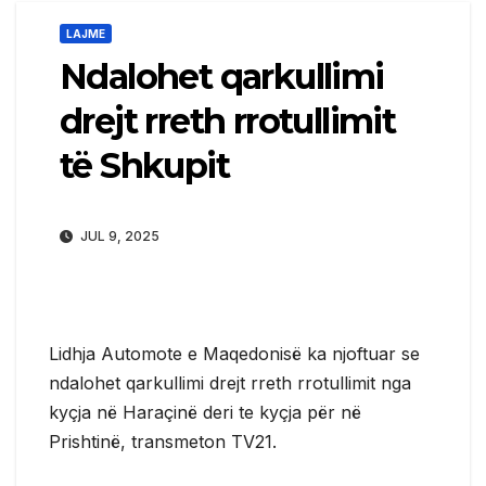
LAJME
Ndalohet qarkullimi
drejt rreth rrotullimit
të Shkupit
JUL 9, 2025
Lidhja Automote e Maqedonisë ka njoftuar se
ndalohet qarkullimi drejt rreth rrotullimit nga
kyçja në Haraçinë deri te kyçja për në
Prishtinë, transmeton TV21.