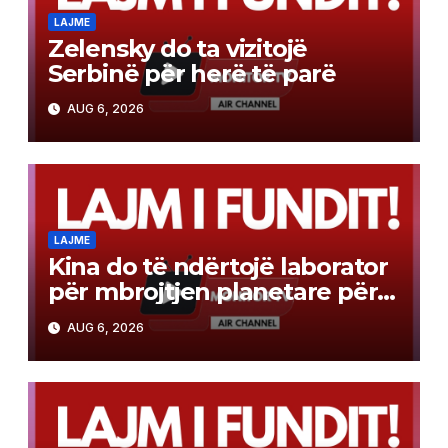
LAJME
Zelensky do ta vizitojë
Serbinë për herë të parë
AUG 6, 2026
LAJME
Kina do të ndërtojë laborator
për mbrojtjen planetare për
misionin e kthimit të
AUG 6, 2026
mostrave në Mars