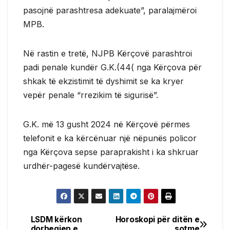
pasojnë parashtresa adekuate”, paralajmëroi
MPB.
Në rastin e tretë, NJPB Kërçovë parashtroi
padi penale kundër G.K.(44( nga Kërçova për
shkak të ekzistimit të dyshimit se ka kryer
vepër penale “rrezikim të sigurisë”.
G.K. më 13 gusht 2024 në Kërçovë përmes
telefonit e ka kërcënuar një nëpunës policor
nga Kërçova sepse paraprakisht i ka shkruar
urdhër-pagesë kundërvajtëse.
LSDM kërkon
Horoskopi për ditën e
Post
dorheqjen e
sotme