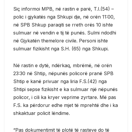
Siç informoi MPB, në rastin e parë, T.I.(54) –
polic i gjykatës nga Shkupi dje, në orën 11:00,
në SPB Shkup paraqiti se rreth orës 10 ishte
sulmuar në vendin e tij të punës. Sulmi ndodhi
në Gjykatën themelore civile. Personi ishte
sulmuar fizikisht nga S.H. (65) nga Shkupi.
Në rastin e dytë, ndërkaq, mbrëmë, në orën
23:30 në Shtip, nëpunës policorë pranë SPB
Shtip e kanë privuar nga liria F.S.(42) nga
Shtipi sepse fizikisht e ka sulmuar një nëpunës
policor, i cili ka kryer veprime zyrtare. Më pas
F.S. ka përdorur edhe mjet të mprehtë dhe i ka
shkaktuar policit lëndime.
“Pas dokumentimit të plotë të rasteve do të