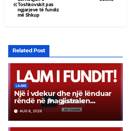
Toshkovskit pas
navigation
ngjarjeve të fundiz
më Shkup
Related Post
LAJME
Një i vdekur dhe një lënduar
rëndë në magjistralen
Gostivar-Kërçovë
AUG 8, 2026