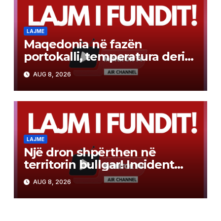
LAJME
Maqedonia në fazën
portokalli, temperatura deri
në 40°C, ISHP me
AUG 8, 2026
rekomandime për mbrojtje
shëndetësore
LAJME
Një dron shpërthen në
territorin bullgar! Incident
pranë gazsjellësit trans-
AUG 8, 2026
ballkanik, autoritetet hetojnë