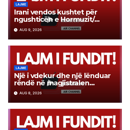
LAJME
Irani vendos kushtet për
ngushticën e Hormuzit/
Kërkon heqjen e sanksioneve
AUG 9, 2026
dhe kompensim nga SHBA-ja
LAJME
Një i vdekur dhe një lënduar
rëndë në magjistralen
Gostivar-Kërçovë
AUG 8, 2026