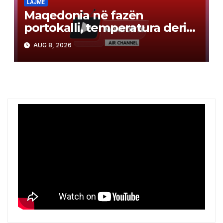
LAJME
Maqedonia në fazën
portokalli, temperatura deri
në 40°C, ISHP me
AUG 8, 2026
rekomandime për mbrojtje
shëndetësore