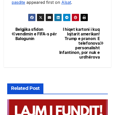
pasdite
appeared first on
Alsat
.
Belgjika sfidon
I hiqet kartoni i kuq
Post
vendimin e FIFA-s për
lojtarit amerikan!
Balogunin
Trump e pranon: E
navigation
telefonova
personalisht
Infantinon, por nuk e
urdhërova
Related Post