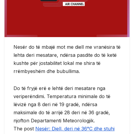
Nesër do të mbajë mot me diell me vranësira të
lehta deri mesatare, ndërsa pasdite do të ketë
kushte për jostabilitet lokal me shira të
rrëmbyeshëm dhe bubullima.
Do të fryjë erë e lehtë deri mesatare nga
veriperëndimi. Temperatura minimale do të
lëvizë nga 8 deri në 19 gradë, ndërsa
maksimale do të arrijë 28 deri në 36 gradë,
njofton Departamenti Meteorologjik.
The post
Nesër: Diell, deri në 36°C dhe stuhi