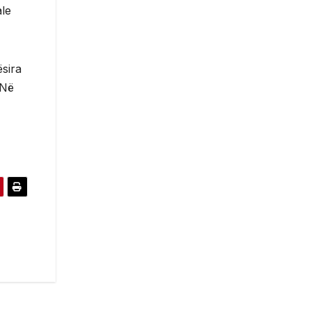
ale
ësira
 Në