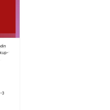
ndin
hkup-
,
 -3