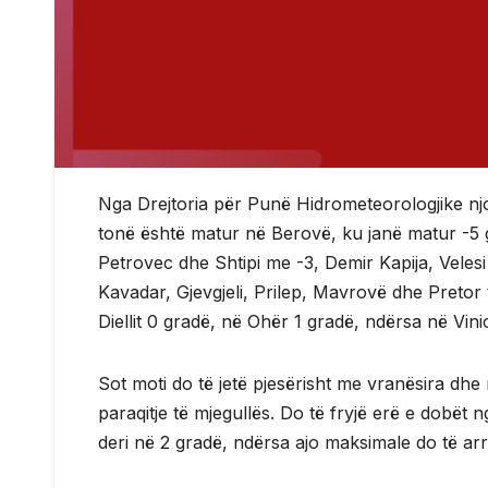
Nga Drejtoria për Punë Hidrometeorologjike nj
tonë është matur në Berovë, ku janë matur -5
Petrovec dhe Shtipi me -3, Demir Kapija, Vele
Kavadar, Gjevgjeli, Prilep, Mavrovë dhe Pretor
Diellit 0 gradë, në Ohër 1 gradë, ndërsa në Vin
Sot moti do të jetë pjesërisht me vranësira dhe 
paraqitje të mjegullës. Do të fryjë erë e dobët 
deri në 2 gradë, ndërsa ajo maksimale do të arr