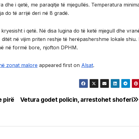
a dhe i qetë, me paraqitje të mjegullës. Temperatura minim
 do të arrijë deri në 8 gradë.
kryesisht i qetë. Në disa lugina do të ketë mjegull dhe vran
 ditët në vijim priten reshje të herëpashershme lokale shiu.
jenë në formë bore, njofton DPHM.
 në zonat malore
appeared first on
Alsat
.
 pirë
Vetura godet policin, arrestohet shoferi