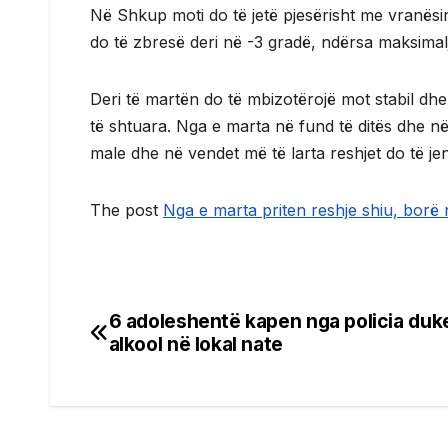
Në Shkup moti do të jetë pjesërisht me vranësir
do të zbresë deri në -3 gradë, ndërsa maksimalja
Deri të martën do të mbizotërojë mot stabil dhe 
të shtuara. Nga e marta në fund të ditës dhe në
male dhe në vendet më të larta reshjet do të 
The post
Nga e marta priten reshje shiu, borë
6 adoleshentë kapen nga policia duke
Post
alkool në lokal nate
navigation