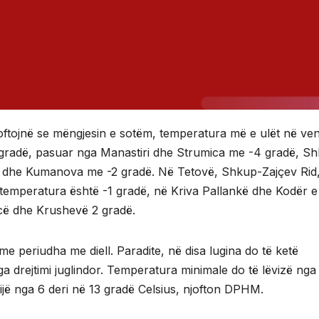
oftojnë se mëngjesin e sotëm, temperatura më e ulët në ve
 gradë, pasuar nga Manastiri dhe Strumica me -4 gradë, S
si dhe Kumanova me -2 gradë. Në Tetovë, Shkup-Zajçev Rid
 temperatura është -1 gradë, në Kriva Pallankë dhe Kodër e
icë dhe Krushevë 2 gradë.
me periudha me diell. Paradite, në disa lugina do të ketë
nga drejtimi juglindor. Temperatura minimale do të lëvizë nga
ijë nga 6 deri në 13 gradë Celsius, njofton DPHM.