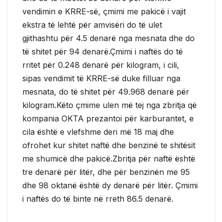
vendimin e KRRE-së, çmimi me pakicë i vajit
ekstra të lehtë për amvisëri do të ulet
gjithashtu për 4.5 denarë nga mesnata dhe do
të shitet për 94 denarë.Çmimi i naftës do të
rritet për 0.248 denarë për kilogram, i cili,
sipas vendimit të KRRE-së duke filluar nga
mesnata, do të shitet për 49.968 denarë për
kilogram.Këto çmime ulen më tej nga zbritja që
kompania OKTA prezantoi për karburantet, e
cila është e vlefshme deri më 18 maj dhe
ofrohet kur shitet naftë dhe benzinë ​​te shitësit
me shumicë dhe pakicë.Zbritja për naftë është
tre denarë për litër, dhe për benzinën me 95
dhe 98 oktanë është dy denarë për litër. Çmimi
i naftës do të binte në rreth 86.5 denarë.