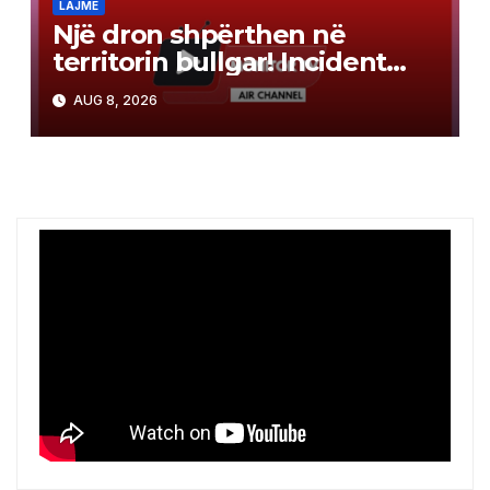
LAJME
Një dron shpërthen në
territorin bullgar! Incident
pranë gazsjellësit trans-
AUG 8, 2026
ballkanik, autoritetet hetojnë