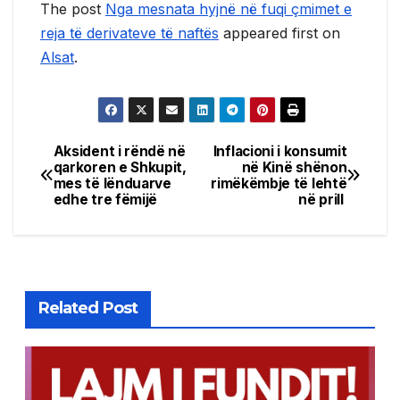
The post
Nga mesnata hyjnë në fuqi çmimet e
reja të derivateve të naftës
appeared first on
Alsat
.
Aksident i rëndë në
Inflacioni i konsumit
Post
qarkoren e Shkupit,
në Kinë shënon
mes të lënduarve
rimëkëmbje të lehtë
navigation
edhe tre fëmijë
në prill
Related Post