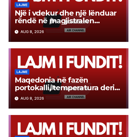
LAJME
Një i vdekur dhe një lënduar
rëndë në magjistralen
Gostivar-Kërçovë
AUG 8, 2026
LAJME
Maqedonia në fazën
portokalli, temperatura deri
në 40°C, ISHP me
AUG 8, 2026
rekomandime për mbrojtje
shëndetësore