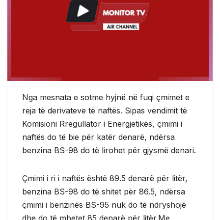
Nga mesnata e sotme hyjnë në fuqi çmimet e
reja të derivateve të naftës. Sipas vendimit të
Komisioni Rregullator i Energjetikës
, çmimi i
naftës do të bie për katër denarë, ndërsa
benzina BS-98 do të lirohet për gjysmë denari.
Çmimi i ri i naftës është 89.5 denarë për litër,
benzina BS-98 do të shitet për 86.5, ndërsa
çmimi i benzinës BS-95 nuk do të ndryshojë
dhe do të mbetet 85 denarë për litër.Me