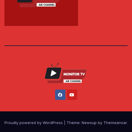
Proudly powered by WordPress
|
Theme: Newsup by
Themeansar
.