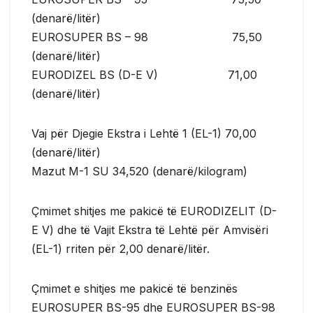
(denarë/litër)
EUROSUPER BS – 98 75,50
(denarë/litër)
EURODIZEL BS (D-E V) 71,00
(denarë/litër)
Vaj për Djegie Ekstra i Lehtë 1 (EL-1) 70,00
(denarë/litër)
Mazut М-1 SU 34,520 (denarë/kilogram)
Çmimet shitjes me pakicë të EURODIZELIT (D-
Е V) dhe të Vajit Ekstra të Lehtë për Amvisëri
(ЕL-1) rriten për 2,00 denarë/litër.
Çmimet e shitjes me pakicë të benzinës
EUROSUPER BS-95 dhe EUROSUPER BS-98