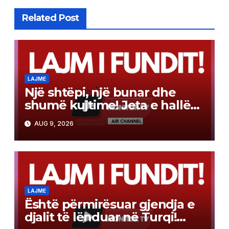
Related Post
LAJME
Një shtëpi, një bunar dhe
shumë kujtime! Jeta e hallës
Qamile, mes traditës dhe
AUG 9, 2026
vetmisë
LAJME
Është përmirësuar gjendja e
djalit të lënduar në Turqi!