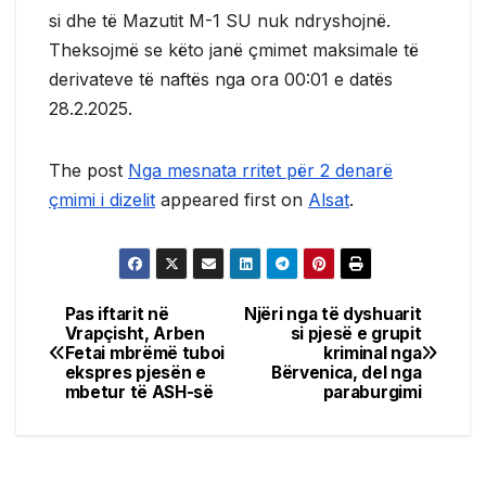
si dhe të Mazutit M-1 SU nuk ndryshojnë.
Theksojmë se këto janë çmimet maksimale të
derivateve të naftës nga ora 00:01 e datës
28.2.2025.
The post
Nga mesnata rritet për 2 denarë
çmimi i dizelit
appeared first on
Alsat
.
Pas iftarit në
Njëri nga të dyshuarit
Post
Vrapçisht, Arben
si pjesë e grupit
Fetai mbrëmë tuboi
kriminal nga
navigation
ekspres pjesën e
Bërvenica, del nga
mbetur të ASH-së
paraburgimi