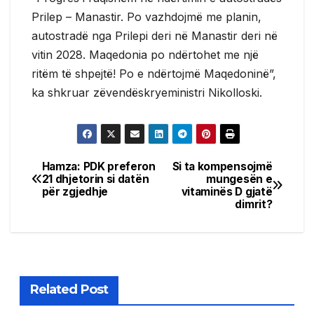
Prilep – Manastir. Po vazhdojmë me planin,
autostradë nga Prilepi deri në Manastir deri në
vitin 2028. Maqedonia po ndërtohet me një
ritëm të shpejtë! Po e ndërtojmë Maqedoninë”,
ka shkruar zëvendëskryeministri Nikolloski.
Hamza: PDK preferon
Si ta kompensojmë
Post
21 dhjetorin si datën
mungesën e
për zgjedhje
vitaminës D gjatë
navigation
dimrit?
Related Post