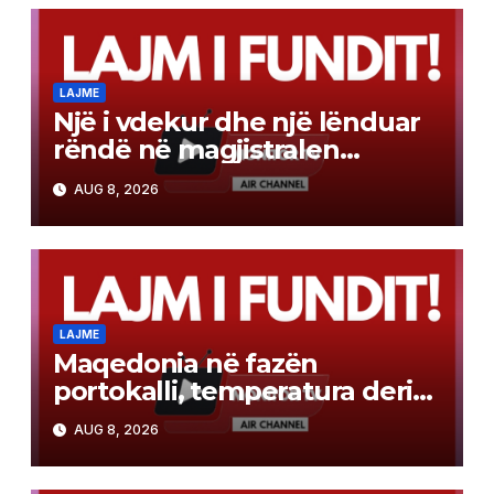
LAJME
Një i vdekur dhe një lënduar
rëndë në magjistralen
Gostivar-Kërçovë
AUG 8, 2026
LAJME
Maqedonia në fazën
portokalli, temperatura deri
në 40°C, ISHP me
AUG 8, 2026
rekomandime për mbrojtje
shëndetësore