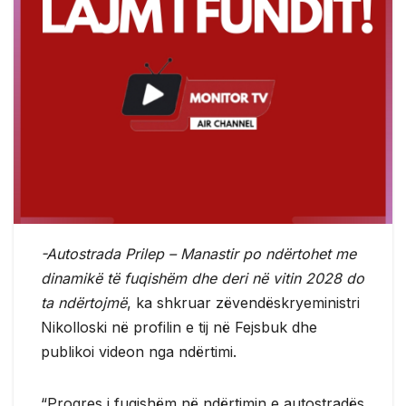
-Autostrada Prilep – Manastir po ndërtohet me
dinamikë të fuqishëm dhe deri në vitin 2028 do
ta ndërtojmë
, ka shkruar zëvendëskryeministri
Nikolloski në profilin e tij në Fejsbuk dhe
publikoi videon nga ndërtimi.
“Progres i fuqishëm në ndërtimin e autostradës