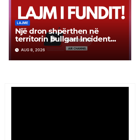
LAJME
Një dron shpërthen në
territorin bullgar! Incident
pranë gazsjellësit trans-
AUG 8, 2026
ballkanik, autoritetet hetojnë