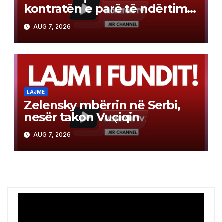
kontratën e parë të ndërtimit
në Gazë
AUG 7, 2026
LAJME
Zelensky mbërrin në Serbi,
nesër takon Vuçiqin
AUG 7, 2026