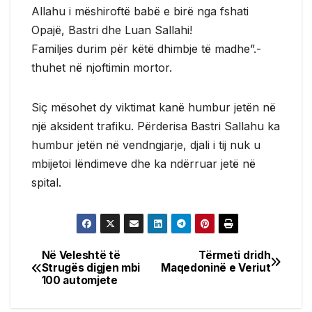
Allahu i mëshiroftë babë e birë nga fshati
Opajë, Bastri dhe Luan Sallahi!
Familjes durim për këtë dhimbje të madhe”.-
thuhet në njoftimin mortor.
Siç mësohet dy viktimat kanë humbur jetën në
një aksident trafiku. Përderisa Bastri Sallahu ka
humbur jetën në vendngjarje, djali i tij nuk u
mbijetoi lëndimeve dhe ka ndërruar jetë në
spital.
Në Veleshtë të
Tërmeti dridh
Post
Strugës digjen mbi
Maqedoninë e Veriut
100 automjete
navigation