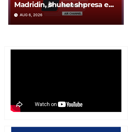
Madridin, shuhet shpresa e
Arsenalit për transferimin e
AUG 6, 2026
brazilianit