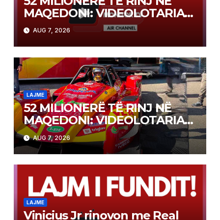
52 MILIONERË TË RINJ NË
MAQEDONI: VIDEOLOTARIA
KASINOS AUSTRIA PAGOI MBI
AUG 7, 2026
2 MILIONË EURO PËR FITIME
NË FITIME XHEKPOT VLT
LAJME
52 MILIONERË TË RINJ NË
MAQEDONI: VIDEOLOTARIA
KASINOS AUSTRIA PAGOI MBI
AUG 7, 2026
2 MILIONË EURO PËR FITIME
NË FITIME XHEKPOT VLT
LAJME
Vinicius Jr rinovon me Real