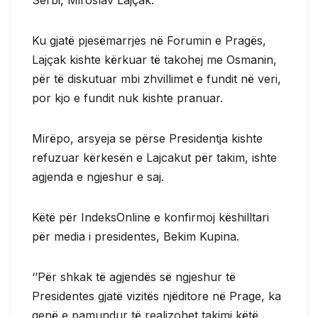
Ku gjatë pjesëmarrjes në Forumin e Pragës,
Lajçak kishte kërkuar të takohej me Osmanin,
për të diskutuar mbi zhvillimet e fundit në veri,
por kjo e fundit nuk kishte pranuar.
Mirëpo, arsyeja se përse Presidentja kishte
refuzuar kërkesën e Lajcakut për takim, ishte
agjenda e ngjeshur e saj.
Këtë për IndeksOnline e konfirmoj këshilltari
për media i presidentes, Bekim Kupina.
‘’Për shkak të agjendës së ngjeshur të
Presidentes gjatë vizitës njëditore në Prage, ka
qenë e pamundur të realizohet takimi këtë