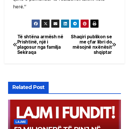
herë.’’
Të shtëna armësh në
Shaqiri publikon se
Post
Prishtinë, një i
me çfar libri do
plagosur nga familja
mësojnë nxënësit
navigation
Sekiraqa
shqiptar
Related Post
LAJME