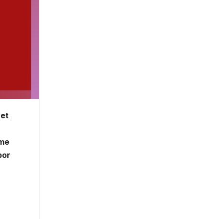
het
ime
por