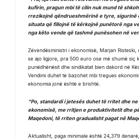
kufirin, pragun mbi të cilin nuk mund të shko
rrezikojnë qëndrueshmërinë e tyre, sigurinë 
situata që fillojnë të kërkojnë punëtorë nga 
nga këto vende që tashmë punësohen në vendi
Zëvendësministri i ekonomisë, Marjan Risteski, 
se ajo ligjore, pra 500 euro ose më shumë siç 
punëdhënësit dhe sindikatat bien dakord në Këshi
Vendimi duhet të bazohet mbi tregues ekonomikë
ekonomia jonë është e brishtë.
“Po, standardi i jetesës duhet të rritet dhe n
ekonomisë, me rritjen e produktivitetit dhe
Maqedoni, të rriten gradualisht pagat në Maq
Aktualisht, paga minimale është 24,379 denarë