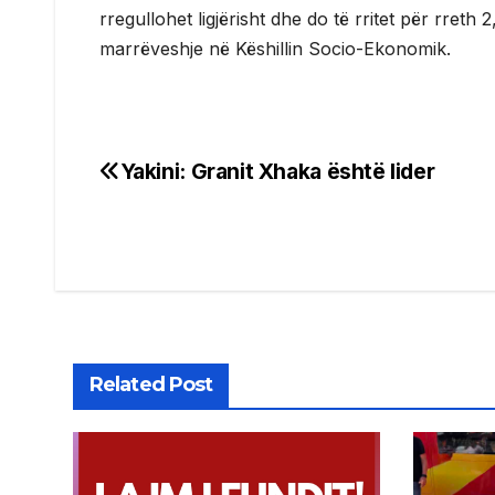
rregullohet ligjërisht dhe do të rritet për rreth
marrëveshje në Këshillin Socio-Ekonomik.
Yakini: Granit Xhaka është lider
Post
navigation
Related Post