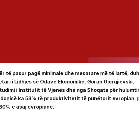
 për të pasur pagë minimale dhe mesatare më të lartë, du
etari i Lidhjes së Odave Ekonomike, Goran Gjorgjievski,
udimi i Institutit të Vjenës dhe nga Shoqata për hulumt
donisë ka 53% të produktivitetit të punëtorit evropian, 
30% e asaj evropiane.