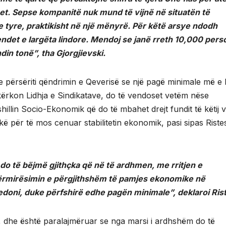
het. Sepse kompanitë nuk mund të vijnë në situatën të
e tyre, praktikisht në një mënyrë. Për këtë arsye ndodh
vendet e largëta lindore. Mendoj se janë rreth 10,000 pers
n tonë”, tha Gjorgjievski.
e përsëriti qëndrimin e Qeverisë se një pagë minimale më e 
kërkon Lidhja e Sindikatave, do të vendoset vetëm nëse
llin Socio-Ekonomik që do të mbahet drejt fundit të këtij vi
 për të mos cenuar stabilitetin ekonomik, pasi sipas Ristes
e do të bëjmë gjithçka që në të ardhmen, me rritjen e
 përmirësimin e përgjithshëm të pamjes ekonomike në
edoni, duke përfshirë edhe pagën minimale”, deklaroi Rist
, dhe është paralajmëruar se nga marsi i ardhshëm do të