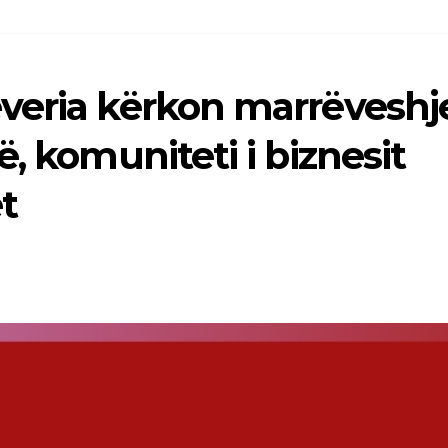
veria kërkon marrëveshj
, komuniteti i biznesit
t