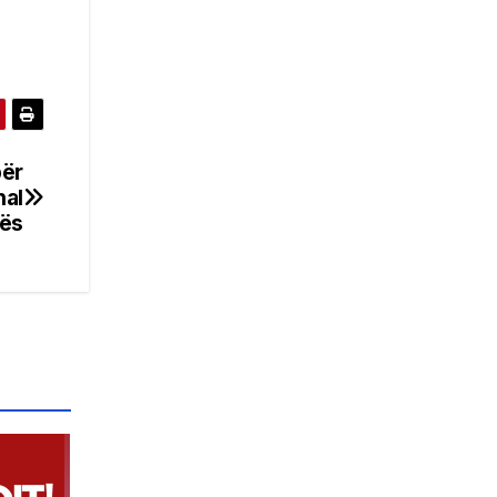
për
nal
tës