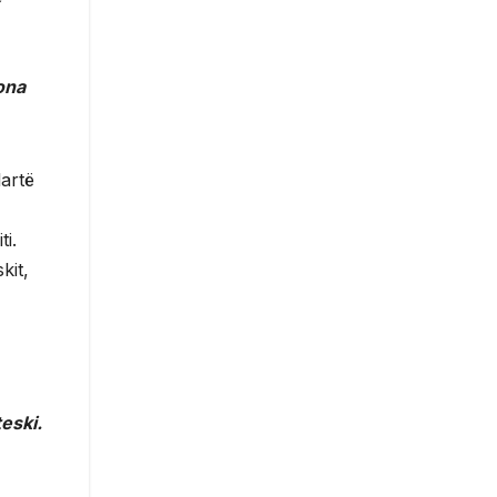
ona
lartë
ti.
kit,
eski.