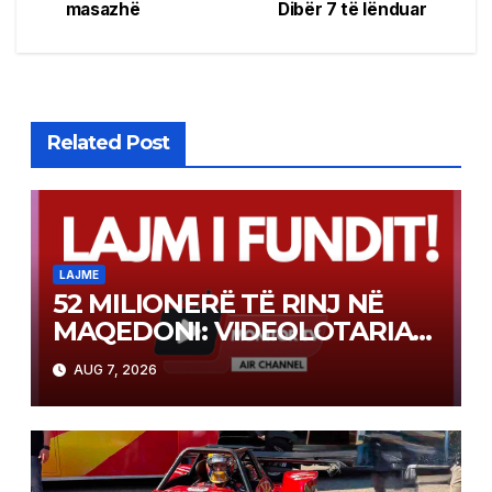
masazhë
Dibër 7 të lënduar
navigation
Related Post
LAJME
52 MILIONERË TË RINJ NË
MAQEDONI: VIDEOLOTARIA
KASINOS AUSTRIA PAGOI MBI
AUG 7, 2026
2 MILIONË EURO PËR FITIME
NË FITIME XHEKPOT VLT