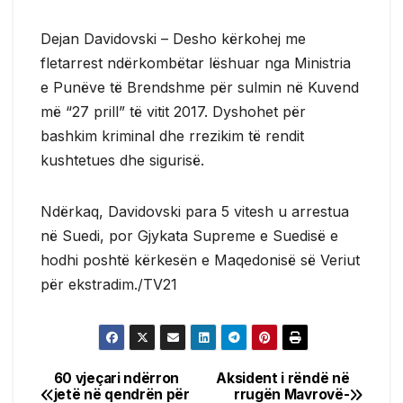
Dejan Davidovski – Desho kërkohej me
fletarrest ndërkombëtar lëshuar nga Ministria
e Punëve të Brendshme për sulmin në Kuvend
më “27 prill” të vitit 2017. Dyshohet për
bashkim kriminal dhe rrezikim të rendit
kushtetues dhe sigurisë.
Ndërkaq, Davidovski para 5 vitesh u arrestua
në Suedi, por Gjykata Supreme e Suedisë e
hodhi poshtë kërkesën e Maqedonisë së Veriut
për ekstradim./TV21
60 vjeçari ndërron
Aksident i rëndë në
Post
jetë në qendrën për
rrugën Mavrovë-