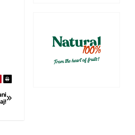
ani
aj!