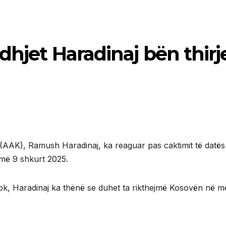
dhjet Haradinaj bën thirj
(AAK), Ramush Haradinaj, ka reaguar pas caktimit të datës
 më 9 shkurt 2025.
ook, Haradinaj ka thënë se duhet ta rikthejmë Kosovën në m