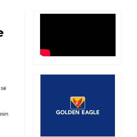
e
 së
esin