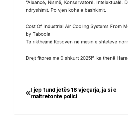
“Aleancë, Nismë, Konservatorë, Intelektualë, D
ndryshimit. Po vjen koha e bashkimit.
Cost Of Industrial Air Cooling Systems From M
by Taboola
Ta rikthejmë Kosovën në mesin e shteteve nor
Drejt fitores me 9 shkurt 2025!”, ka thënë Harad
I jep fund jetës 18 vjeçarja, ja si e
Post
maltretonte polici
navigation