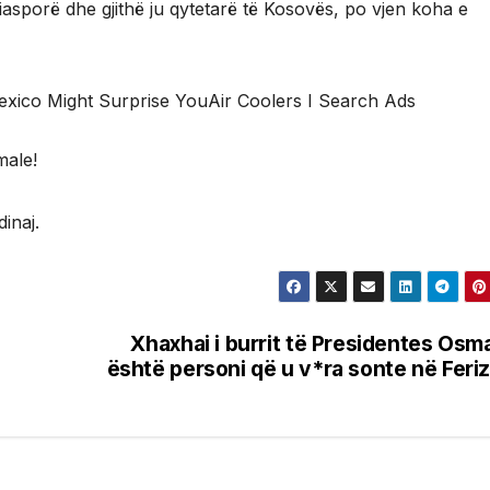
iasporë dhe gjithë ju qytetarë të Kosovës, po vjen koha e
exico Might Surprise YouAir Coolers I Search Ads
male!
inaj.
Xhaxhai i burrit të Presidentes Osm
është personi që u v*ra sonte në Feriz