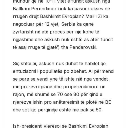
mundur që në 10-11 vitet e fundit askush nga
Ballkani Perëndimor nuk ka pasur sukses në
rrugën drejt Bashkimit Evropian? Mali i Zi ka
negociuar për 12 vjet, Serbia ka qenë
zyrtarisht në atë proces për një kohë të
ngjashme dhe askush nuk është as afër fundit
të asaj rruge të gjatë”, tha Pendarovski.
Siç shtoi ai, askush nuk duhet të habitet që
entuziazmi i popullatës po zbehet. Ai përmendi
se para se vendi ynë të ishte një nga vendet
më pro-evropiane dhe properëndimore në
rajon, më shumë se 70 ose 80 për qind e
njerëzve ishin pro anëtarësimit të plotë në BE
dhe sot kjo përqindje është më pak se 50.
Ish-presidenti vlerësoi se Bashkimi Evropian