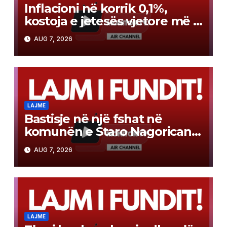
Inflacioni në korrik 0,1%,
kostoja e jetesës vjetore më e
lartë për 2,3%
AUG 7, 2026
LAJME
Bastisje në një fshat në
komunën e Staro Nagoricane,
u gjetën armë, u arrestua një
AUG 7, 2026
77-vjeçar
LAJME