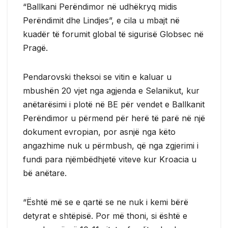
“Ballkani Perëndimor në udhëkryq midis
Perëndimit dhe Lindjes”, e cila u mbajt në
kuadër të forumit global të sigurisë Globsec në
Pragë.
Pendarovski theksoi se vitin e kaluar u
mbushën 20 vjet nga agjenda e Selanikut, kur
anëtarësimi i plotë në BE për vendet e Ballkanit
Perëndimor u përmend për herë të parë në një
dokument evropian, por asnjë nga këto
angazhime nuk u përmbush, që nga zgjerimi i
fundi para njëmbëdhjetë viteve kur Kroacia u
bë anëtare.
“Është më se e qartë se ne nuk i kemi bërë
detyrat e shtëpisë. Por më thoni, si është e