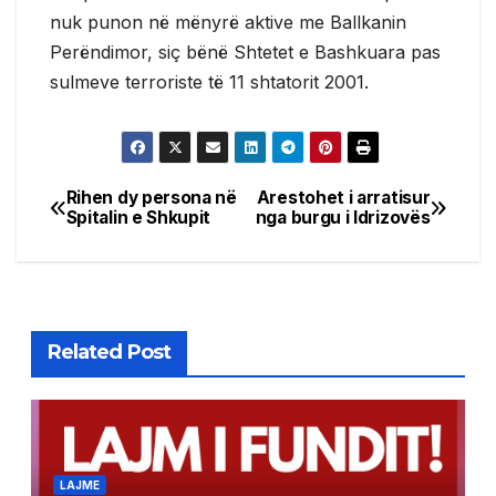
nuk punon në mënyrë aktive me Ballkanin
Perëndimor, siç bënë Shtetet e Bashkuara pas
sulmeve terroriste të 11 shtatorit 2001.
Rihen dy persona në
Arestohet i arratisur
Post
Spitalin e Shkupit
nga burgu i Idrizovës
navigation
Related Post
LAJME