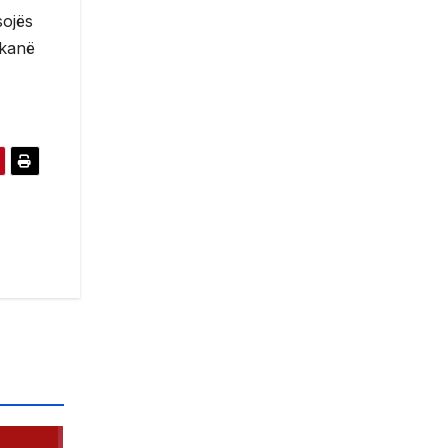
sojës
 kanë