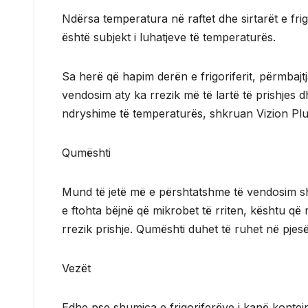
Ndërsa temperatura në raftet dhe sirtarët e frig
është subjekt i luhatjeve të temperaturës.
Sa herë që hapim derën e frigoriferit, përmbajtj
vendosim aty ka rrezik më të lartë të prishjes 
ndryshime të temperaturës, shkruan Vizion Plus
Qumështi
Mund të jetë më e përshtatshme të vendosim s
e ftohta bëjnë që mikrobet të rriten, kështu që
rrezik prishje. Qumështi duhet të ruhet në pjesë
Vezët
Edhe pse shumica e frigoriferëve i kanë kontejn