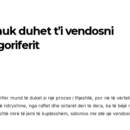
uk duhet t’i vendosni
oriferit
rifer mund të duket si një proces i thjeshtë, por në të vërtet
 ndryshme, nga raftet dhe sirtarët deri te dera, ka të bëjë
 është mirë të jemi të kujdesshëm, sidomos me atë që vendos