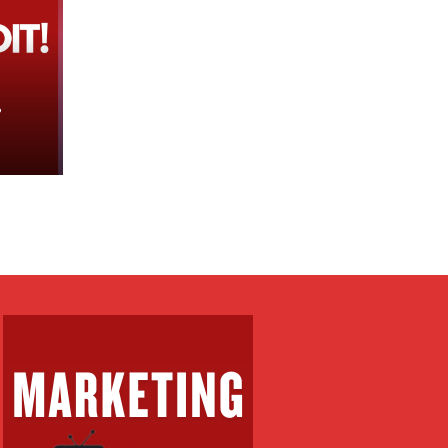
t:
r në