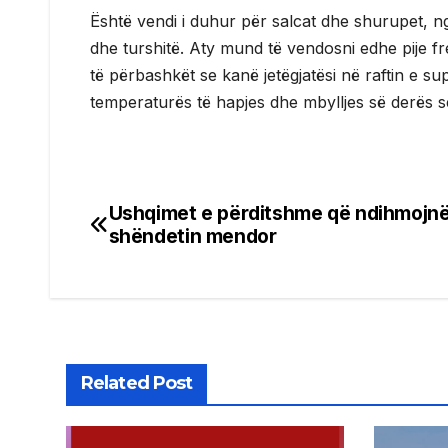
Është vendi i duhur për salcat dhe shurupet, n
dhe turshitë. Aty mund të vendosni edhe pije fres
të përbashkët se kanë jetëgjatësi në raftin e su
temperaturës të hapjes dhe mbylljes së derës së 
Ushqimet e përditshme që ndihmojn
Post
shëndetin mendor
navigation
Related Post