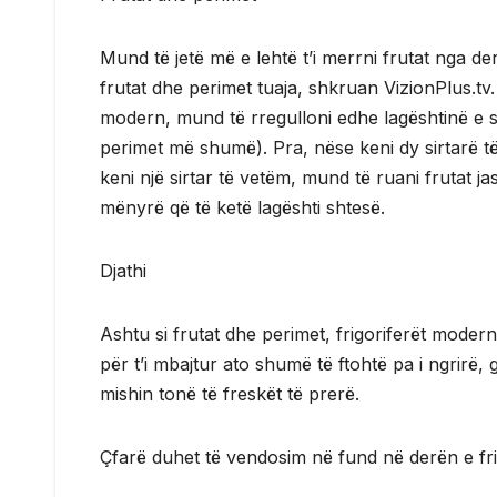
Mund të jetë më e lehtë t’i merrni frutat nga de
frutat dhe perimet tuaja, shkruan VizionPlus.tv. S
modern, mund të rregulloni edhe lagështinë e si
perimet më shumë). Pra, nëse keni dy sirtarë t
keni një sirtar të vetëm, mund të ruani frutat ja
mënyrë që të ketë lagështi shtesë.
Djathi
Ashtu si frutat dhe perimet, frigoriferët modernë
për t’i mbajtur ato shumë të ftohtë pa i ngrirë, 
mishin tonë të freskët të prerë.
Çfarë duhet të vendosim në fund në derën e frig