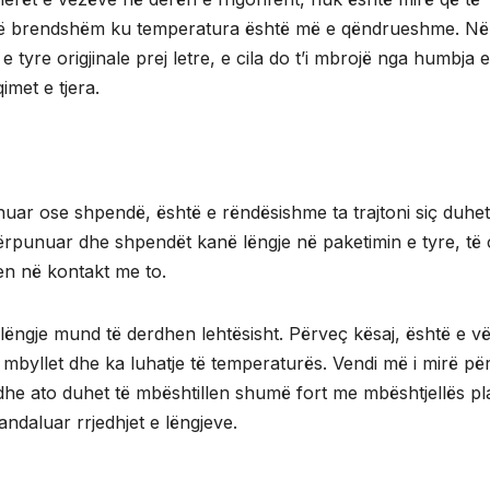
t të brendshëm ku temperatura është më e qëndrueshme. Në 
tyre origjinale prej letre, e cila do t’i mbrojë nga humbja e
met e tjera.
uar ose shpendë, është e rëndësishme ta trajtoni siç duhe
rpunuar dhe shpendët kanë lëngje në paketimin e tyre, të c
en në kontakt me to.
lëngje mund të derdhen lehtësisht. Përveç kësaj, është e vë
e mbyllet dhe ka luhatje të temperaturës. Vendi më i mirë pë
t dhe ato duhet të mbështillen shumë fort me mbështjellës pl
ndaluar rrjedhjet e lëngjeve.