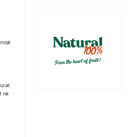
anojë
urat
t në
.