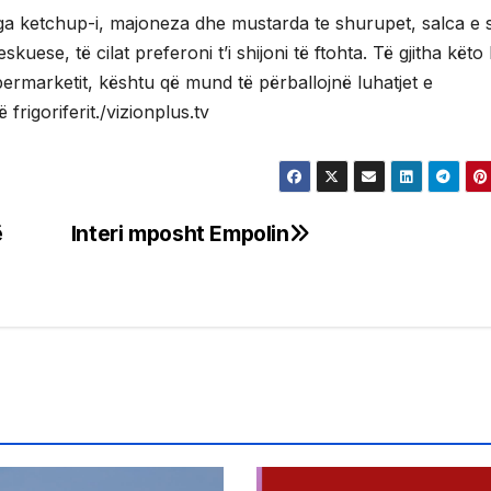
ga ketchup-i, majoneza dhe mustarda te shurupet, salca e 
kuese, të cilat preferoni t’i shijoni të ftohta. Të gjitha këto
permarketit, kështu që mund të përballojnë luhatjet e
frigoriferit./vizionplus.tv
ë
Interi mposht Empolin