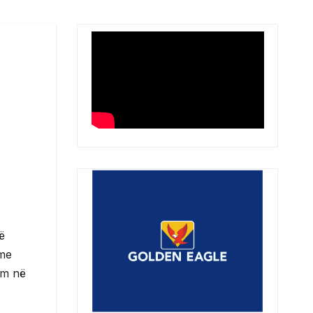
ë
 me
im në