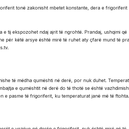
oriferit tonë zakonisht mbetet konstante, dera e frigoriferit
a e tij ekspozohet ndaj ajrit të ngrohtë. Prandaj, ushqimi që
dhe për këtë arsye është mirë të ruhet aty çfarë mund të pr
.tv.
hishe të mëdha qumështi në derë, por nuk duhet. Temperat
 mbajtja e qumështit në derë do të thotë se është vazhdimish
n e pasme të frigoriferit, ku temperaturat janë më të ftohta
erët e vezëve në derën e frigoriferit, nuk është mirë që të