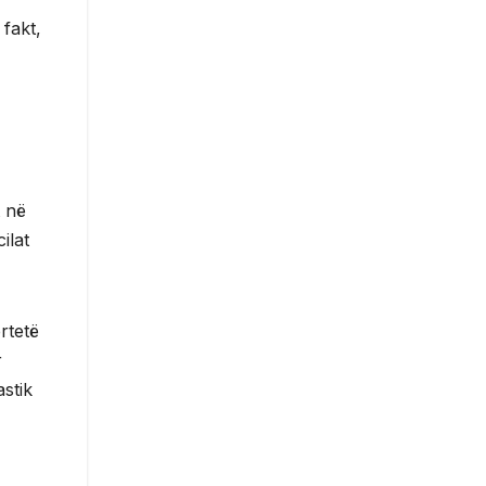
fakt,
t në
ilat
rtetë
r
astik