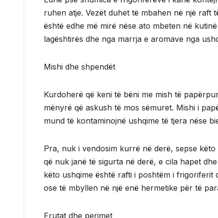
ruhen atje. Vezët duhet të mbahen në një raf
është edhe më mirë nëse ato mbeten në kutinë e 
lagështirës dhe nga marrja e aromave nga ushqi
Mishi dhe shpendët
Kurdoherë që keni të bëni me mish të papërpun
mënyrë që askush të mos sëmuret. Mishi i papë
mund të kontaminojnë ushqime të tjera nëse bi
Pra, nuk i vendosim kurrë në derë, sepse këto 
që nuk janë të sigurta në derë, e cila hapet dh
këto ushqime është rafti i poshtëm i frigoriferi
ose të mbyllen në një enë hermetike për të para
Frutat dhe perimet