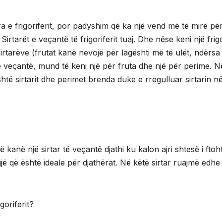
ra e frigoriferit, por padyshim që ka një vend më të mirë pë
irtarët e veçantë të frigoriferit tuaj. Dhe nëse keni një frig
rtarëve (frutat kanë nevojë për lagështi më të ulët, ndërsa
ë veçantë, mund të keni një për fruta dhe një për perime. N
shtë sirtarit dhe perimet brenda duke e rregulluar sirtarin n
 kanë një sirtar të veçantë djathi ku kalon ajri shtesë i ftoh
gjë që është ideale për djathërat. Në këtë sirtar ruajmë edhe
oriferit?