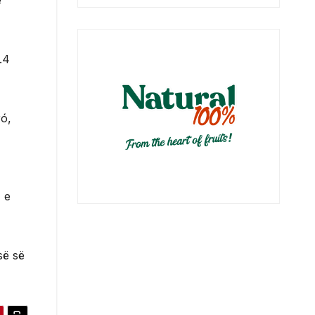
e
.4
ró,
, e
së së