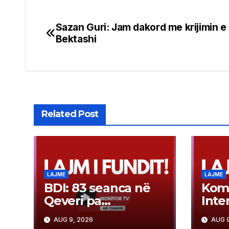
Sazan Guri: Jam dakord me krijimin e 
Post
Bektashi
navigation
Related Post
LAJME
LAJME
BDI: 83 seanca në
Kom
Qeveri pa
Inte
procesverbale në
e ma
AUG 9, 2026
AUG 9
gjuhën shqipe
në 