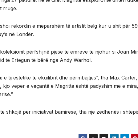
ë nga 27 pikturat në të cilat Magritte eksploronte dritën duk
t rruge.
efishoi rekordin e mëparshëm të artistit belg kur u shit për 59
by’s në Londër.
 koleksionit përfshijnë pjesë të emrave të njohur si Joan Mi
id të Ertegun të bërë nga Andy Warhol.
 e tij estetike të ekuilibrit dhe përmbajtjes”, tha Max Carter,
mit, kjo vepër e veçantë e Magritte është padyshim më e mira
risë.”
 shkojë për iniciativat bamirëse, tha një zëdhënës i shtëpi