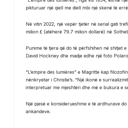
“L’empire des lumières”, nga viti 1954, është nj
pikturuar një qiell me diell mbi një skenë të errë
Në vitin 2022, një vepër tjetër në serial gati tr
milion £ (atëherë 79.7 milion dollarë) në Sothe
Punime të tjera që do të përfshihen në shitjet e
David Hockney dhe madje edhe një foto Polaro
“L’empire des lumières” e Magritte kap filozofinë
nënkryetar i Christie’s. “Një ikonë e surrealiz
interpretuar me mjeshtëri dhe më e bukura e se
Një pjesë e konsiderueshme e të ardhurave do të
ankandeve.