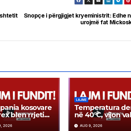
shtetit
Snopçe i përgjigjet kryeministrit: Edhe n
urojmë fat Mickosk
LAJME
pania kosovare
Temperatura der
rex blen rrjetin
në 40°C, vijon va
rketeve Tinex
të nxehtit në ve
, 2026
AUG 9, 2026
Maqedoni