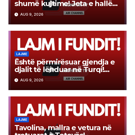
shumë kujtime! Jeta e hallës
Qamile, mes traditës dhe
AUG 9, 2026
vetmisë
LAJME
Është përmirësuar gjendja e
djalit të lënduar në Turqi!
Kujdes, kërcimet në ujë
AUG 9, 2026
mund të shkaktojnë lëndime
të rënda!
LAJME
Tavolina, mallra e vetura në