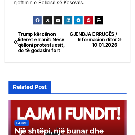
njoftimin e Policisë së Kosovës.
Trump kërcënon
GJENDJA E RRUGËS /
Post
liderët e Iranit: Nëse
Informacion ditor
qëlloni protestuesit,
10.01.2026
navigation
do të godasim fort
Related Post
LAJME
Një shtëpi, një bunar dhe