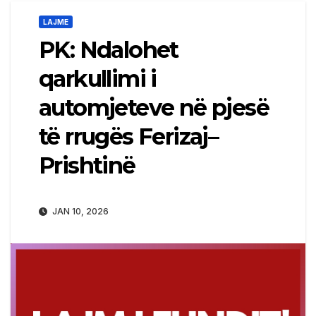
LAJME
PK: Ndalohet
qarkullimi i
automjeteve në pjesë
të rrugës Ferizaj–
Prishtinë
JAN 10, 2026