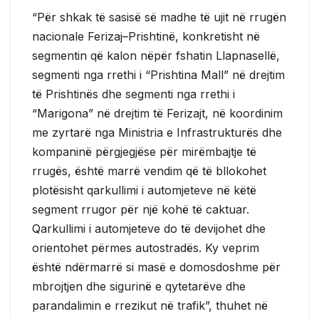
“Për shkak të sasisë së madhe të ujit në rrugën
nacionale Ferizaj–Prishtinë, konkretisht në
segmentin që kalon nëpër fshatin Llapnasellë,
segmenti nga rrethi i “Prishtina Mall” në drejtim
të Prishtinës dhe segmenti nga rrethi i
“Marigona” në drejtim të Ferizajt, në koordinim
me zyrtarë nga Ministria e Infrastrukturës dhe
kompaninë përgjegjëse për mirëmbajtje të
rrugës, është marrë vendim që të bllokohet
plotësisht qarkullimi i automjeteve në këtë
segment rrugor për një kohë të caktuar.
Qarkullimi i automjeteve do të devijohet dhe
orientohet përmes autostradës. Ky veprim
është ndërmarrë si masë e domosdoshme për
mbrojtjen dhe sigurinë e qytetarëve dhe
parandalimin e rrezikut në trafik”, thuhet në