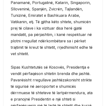
Panamanë, Portugalinë, Katarin, Singaporin,
Slloveninë, Spanjën, Zvicrën, Tajlandën,
Tunizinë, Emiratet e Bashkuara Arabe,
Vatikanin, etj. Të gjitha këto shtete, shumicën
prej të cilave i ka vizituar disa herë gjatë
mandatit, pa përjashtim, i kanë respektuar në
plotni rregullat ndërkombëtare sa i përket
trajtimit të kreut të shtetit, rrjedhimisht edhe të
vet shtetit.
Sipas Kushtetutës së Kosovës, Presidentja e
vendit përfaqëson shtetin brenda dhe jashtë.
Pavarësisht rregullave jashtëzakonisht strikte
të sigurisë në aeroportet e shumicës
dërrmuese të shteteve të lartpërmendura, ata
e pranojnë Presidentin e një shteti si
përfaqësuesin më të lartë të shtetit dhe kurrë