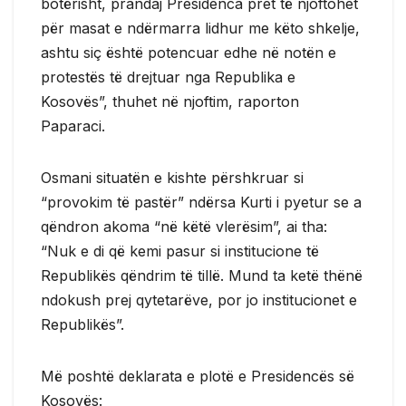
botërisht, prandaj Presidenca pret të njoftohet
për masat e ndërmarra lidhur me këto shkelje,
ashtu siç është potencuar edhe në notën e
protestës të drejtuar nga Republika e
Kosovës”, thuhet në njoftim, raporton
Paparaci.
Osmani situatën e kishte përshkruar si
“provokim të pastër” ndërsa Kurti i pyetur se a
qëndron akoma “në këtë vlerësim”, ai tha:
“Nuk e di që kemi pasur si institucione të
Republikës qëndrim të tillë. Mund ta ketë thënë
ndokush prej qytetarëve, por jo institucionet e
Republikës”.
Më poshtë deklarata e plotë e Presidencës së
Kosovës: