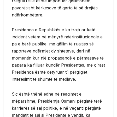
rregull i tillë është imponuar qëllimshëm,
pavarësisht kërkesave të qarta të së drejtës
ndërkombëtare.
Presidenca e Republikës e ka trajtuar këtë
incident vetëm në mënyrë ndërinstitucionale e
pa e bërë publike, me qëllim të ruajtjes së
raporteve ndërmjet dy shteteve, deri në
momentin kur një propagandë e përmasave të
papara ka filluar kundër Presidentes, me ç’rast
Presidenca është detyruar t’i përgjigjet
interesimit të shumtë të mediave.
Siç është thënë edhe në reagimet e
mëparshme, Presidentja Osmani përgjatë tërë
karrierës së saj politike, e në veçanti përgjatë
mandatit të saj si Presidente e vendit, ka