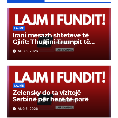
LAJME
Irani mesazh shteteve të
Gjirit: Thuajini Trumpit të
heqë dorë, ose do t’ju
AUG 6, 2026
godasim rëndë
LAJME
Zelensky do ta vizitojë
Serbinë për herë të parë
AUG 6, 2026