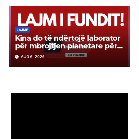
LAJME
Kina do të ndërtojë laborator
për mbrojtjen planetare për
misionin e kthimit të
AUG 6, 2026
mostrave në Mars