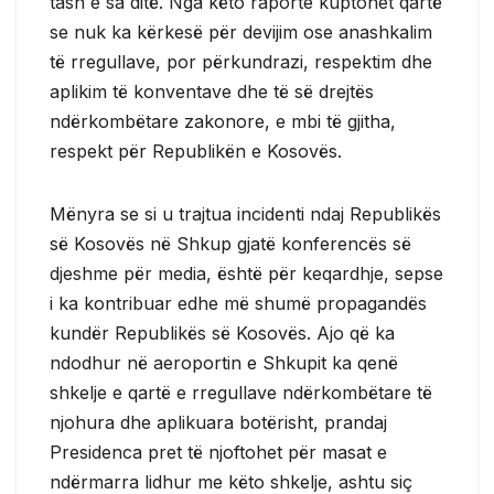
tash e sa ditë. Nga këto raporte kuptohet qartë
se nuk ka kërkesë për devijim ose anashkalim
të rregullave, por përkundrazi, respektim dhe
aplikim të konventave dhe të së drejtës
ndërkombëtare zakonore, e mbi të gjitha,
respekt për Republikën e Kosovës.
Mënyra se si u trajtua incidenti ndaj Republikës
së Kosovës në Shkup gjatë konferencës së
djeshme për media, është për keqardhje, sepse
i ka kontribuar edhe më shumë propagandës
kundër Republikës së Kosovës. Ajo që ka
ndodhur në aeroportin e Shkupit ka qenë
shkelje e qartë e rregullave ndërkombëtare të
njohura dhe aplikuara botërisht, prandaj
Presidenca pret të njoftohet për masat e
ndërmarra lidhur me këto shkelje, ashtu siç