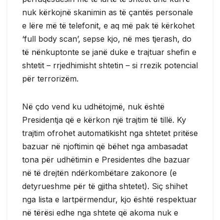
nuk kërkojnë skanimin as të çantës personale
e lëre më të telefonit, e aq më pak të kërkohet
‘full body scan’, sepse kjo, në mes tjerash, do
të nënkuptonte se janë duke e trajtuar shefin e
shtetit – rrjedhimisht shtetin – si rrezik potencial
për terrorizëm.
Në çdo vend ku udhëtojmë, nuk është
Presidentja që e kërkon një trajtim të tillë. Ky
trajtim ofrohet automatikisht nga shtetet pritëse
bazuar në njoftimin që bëhet nga ambasadat
tona për udhëtimin e Presidentes dhe bazuar
në të drejtën ndërkombëtare zakonore (e
detyrueshme për të gjitha shtetet). Siç shihet
nga lista e lartpërmendur, kjo është respektuar
në tërësi edhe nga shtete që akoma nuk e