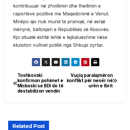
kontribuuar në zhvillimin dhe thellimin e
raporteve pozitive me Maqedoninë e Veriut.
Mirëpo ajo nuk mund ta pranojë, në asnjë
mënyrë, baltosjen e Republikës së Kosovës.
Kjo situatë është lehtë e tejkalueshme nëse
ekziston vullnet politik nga Shkupi zyrtar.
Toshkovski
Vuçiq paralajmëron
Post
konfirmon pohimet e
konflikt për nesër në
Mickoski se BDI do të
urën e Ibrit
navigation
destabilizon vendin
Related Post