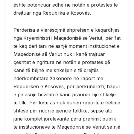
është potencuar edhe në notën e protestës të
drejtuar nga Republika e Kosovës.
Përderisa e vlerësojmë shprehjen e keqardhjes
nga Kryeministri i Maqedonisë së Veriut, për fat
të keq deri tani në asnjë moment institucionet e
Maqedonisë së Veriut nuk i kanë trajtuar
çështjet e ngritura në notën e protestës që
kanë të bëjnë me shkeljen e të drejtës
ndërkombëtare zakonore në raport me
Republikën e Kosovës, por perkundrazi, hapur
e pa asnjë hezitim e kanë pranuar një shkelje
të tillë. Për këtë as nuk duhen raporte e hetime
shtesë për ndonjë gjendje faktike, sepse ato
janë komplet jorelevante para pranimit publik
te institucioneve të Maqedonisë së Veriut se një