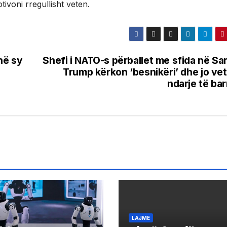
ivoni rregullisht veten.
në sy
Shefi i NATO-s përballet me sfida në Sa
Trump kërkon ‘besnikëri’ dhe jo ve
ndarje të ba
LAJME