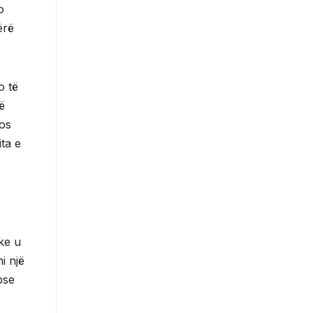
o
ërë
o të
ë
mos
ita e
ke u
i një
pse