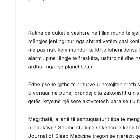
Rutina që duket e vështirë në fillim mund të sje
mëngjes jeni ngritur nga shtrati vetëm pasi ken
më pas nuk keni mundur të kthjelloheni derisa k
alarmi, pinë lëngje të freskëta, ushtrojnë dhe
ardhur nga një planet tjetër.
Edhe pse të gjithë të rriturve u nevojiten rret
u vonuar në punë, prandaj dita zakonisht u ni
qetësi kryejnë një sërë aktivitetesh para se t’u fi
Megjithatë, a janë të ashtuquajturit tipa të më
produktivë? Shumë studime shkencore kanë treg
Journal of Sleep Medicine tregon se njerëzit që