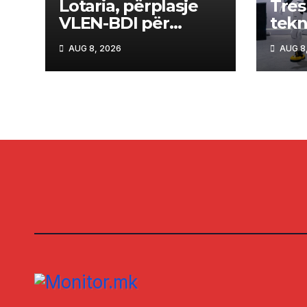
Lotaria, përplasje
Tres
VLEN-BDI për
tekn
hetimin ndaj Grubit
lartë
AUG 8, 2026
AUG 8
eksp