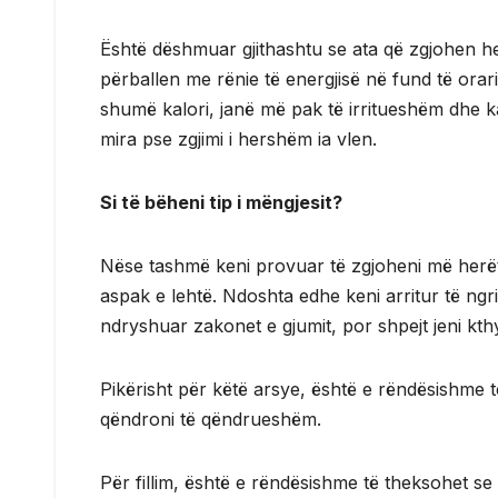
Është dëshmuar gjithashtu se ata që zgjohen he
përballen me rënie të energjisë në fund të ora
shumë kalori, janë më pak të irritueshëm dhe ka
mira pse zgjimi i hershëm ia vlen.
Si të bëheni tip i mëngjesit?
Nëse tashmë keni provuar të zgjoheni më herët 
aspak e lehtë. Ndoshta edhe keni arritur të ngr
ndryshuar zakonet e gjumit, por shpejt jeni kthye
Pikërisht për këtë arsye, është e rëndësishme t
qëndroni të qëndrueshëm.
Për fillim, është e rëndësishme të theksohet se