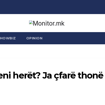
SHOWBIZ
OPINION
eni herët? Ja çfarë thonë