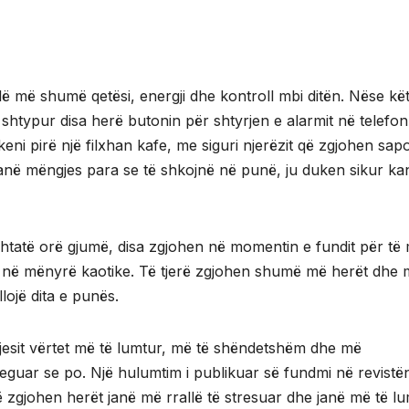
llë më shumë qetësi, energji dhe kontroll mbi ditën. Nëse kë
i shtypur disa herë butonin për shtyrjen e alarmit në telefo
eni pirë një filxhan kafe, me siguri njerëzit që zgjohen sap
 hanë mëngjes para se të shkojnë në punë, ju duken sikur ka
h shtatë orë gjumë, disa zgjohen në momentin e fundit për të
s në mënyrë kaotike. Të tjerë zgjohen shumë më herët dhe
llojë dita e punës.
ngjesit vërtet më të lumtur, më të shëndetshëm dhe më
uar se po. Një hulumtim i publikuar së fundmi në revistë
 zgjohen herët janë më rrallë të stresuar dhe janë më të lu