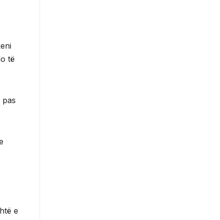
eni
o të
j pas
e
htë e