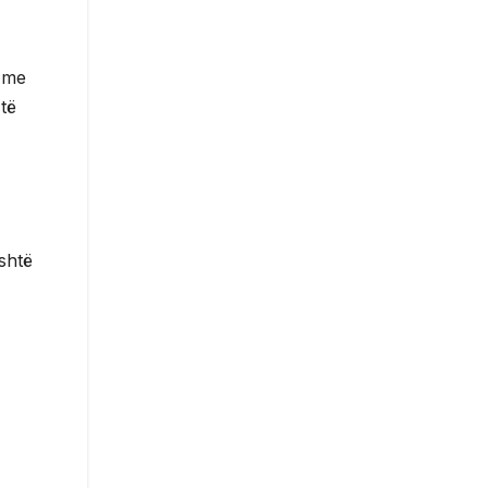
e me
 të
shtë