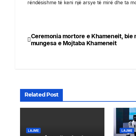
rëndësishme të keni një arsye të mirë dhe ta mot
Ceremonia mortore e Khameneit, bie 
Post
mungesa e Mojtaba Khameneit
navigation
Related Post
LAJME
LAJME