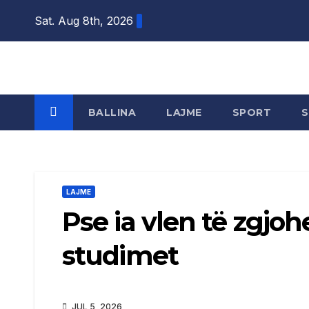
Skip
Sat. Aug 8th, 2026
to
content
BALLINA
LAJME
SPORT
LAJME
Pse ia vlen të zgjoh
studimet
JUL 5, 2026