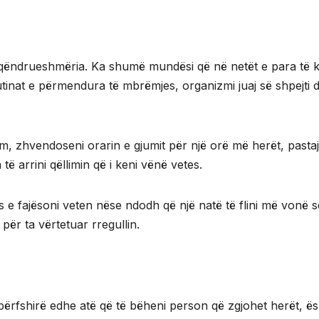
 qëndrueshmëria. Ka shumë mundësi që në netët e para të k
utinat e përmendura të mbrëmjes, organizmi juaj së shpejti d
im, zhvendoseni orarin e gjumit për një orë më herët, pasta
të arrini qëllimin që i keni vënë vetes.
os e fajësoni veten nëse ndodh që një natë të flini më vonë s
për ta vërtetuar rregullin.
, përfshirë edhe atë që të bëheni person që zgjohet herët, ës