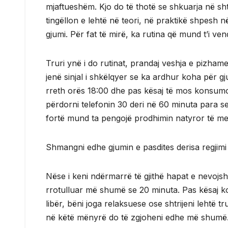
mjaftueshëm. Kjo do të thotë se shkuarja në sht
tingëllon e lehtë në teori, në praktikë shpesh n
gjumi. Për fat të mirë, ka rutina që mund t’i ven
Truri ynë i do rutinat, prandaj veshja e pizha
jenë sinjal i shkëlqyer se ka ardhur koha për g
rreth orës 18:00 dhe pas kësaj të mos konsumon
përdorni telefonin 30 deri në 60 minuta para se 
fortë mund ta pengojë prodhimin natyror të me
Shmangni edhe gjumin e pasdites derisa regjimi jua
Nëse i keni ndërmarrë të gjithë hapat e nevojs
rrotulluar më shumë se 20 minuta. Pas kësaj kohe
libër, bëni joga relaksuese ose shtrijeni lehtë
në këtë mënyrë do të zgjoheni edhe më shumë