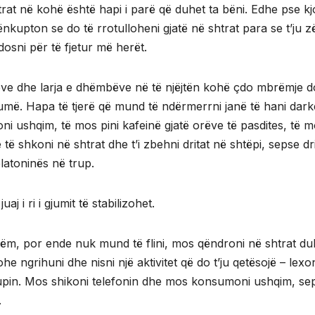
rat në kohë është hapi i parë që duhet ta bëni. Edhe pse kj
ënkupton se do të rrotulloheni gjatë në shtrat para se t’ju z
dosni për të fjetur më herët.
meve dhe larja e dhëmbëve në të njëjtën kohë çdo mbrëmje d
jumë. Hapa të tjerë që mund të ndërmerrni janë të hani dark
i ushqim, të mos pini kafeinë gjatë orëve të pasdites, të 
të shkoni në shtrat dhe t’i zbehni dritat në shtëpi, sepse dr
latoninës në trup.
j i ri i gjumit të stabilizohet.
hëm, por ende nuk mund të flini, mos qëndroni në shtrat du
 ngrihuni dhe nisni një aktivitet që do t’ju qetësojë – lexon
 trupin. Mos shikoni telefonin dhe mos konsumoni ushqim, se
.