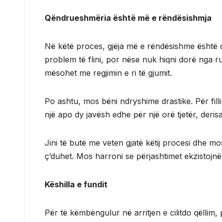
Qëndrueshmëria është më e rëndësishmja
Në këtë proces, gjëja më e rëndësishme është
problem të flini, por nëse nuk hiqni dorë nga r
mësohet me regjimin e ri të gjumit.
Po ashtu, mos bëni ndryshime drastike. Për fill
një apo dy javësh edhe për një orë tjetër, derisa 
Jini të butë me veten gjatë këtij procesi dhe m
ç’duhet. Mos harroni se përjashtimet ekzistojnë 
Këshilla e fundit
Për të këmbëngulur në arritjen e cilitdo qëllim