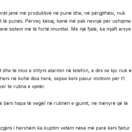
rët janë më produktivë në punë dhe, në përgjithësi, nuk
rit të punës. Përveç kësaj, kanë më pak nevojë për ushqim
në sistem më të fortë imunitar. Me një fjalë, ka mjaft arsye
dhe të mos e shtyni alarmin në telefon, e dini se kjo nuk ë
iheni në kohë disa herë, sepse keni pasur motivim për t’i
r te rutina e vjetër.
ë bëni hapa të vegjël në rutinën e gjumit, në mënyrë që të
 zgjimi i hershëm ka kuptim vetëm nëse më parë keni fjetur