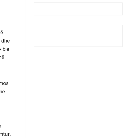
të
n dhe
o bie
në
 mos
 me
n
mtur.