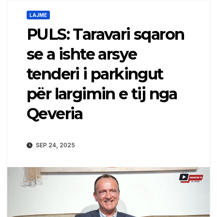
LAJME
PULS: Taravari sqaron
se a ishte arsye
tenderi i parkingut
për largimin e tij nga
Qeveria
SEP 24, 2025