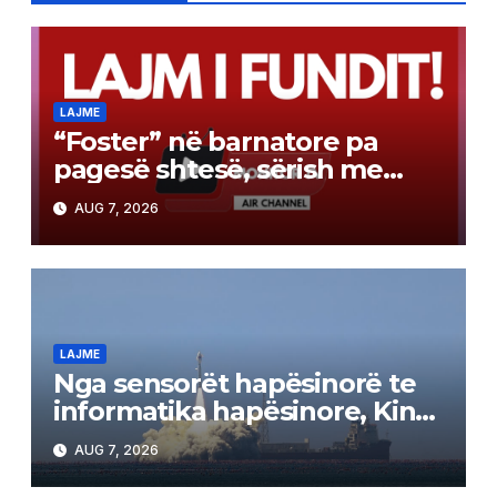
LAJME
“Foster” në barnatore pa
pagesë shtesë, sërish me
recetë vetëm 280 denarë
AUG 7, 2026
participim
LAJME
Nga sensorët hapësinorë te
informatika hapësinore, Kina
lëshon satelitët me
AUG 7, 2026
inteligjencë artificiale