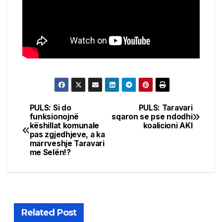
PULS: Si do
PULS: Taravari
Post
funksionojnë
sqaron se pse ndodhi
këshillat komunale
koalicioni AKI
navigation
pas zgjedhjeve, a ka
marrveshje Taravari
me Selën!?
Related Post