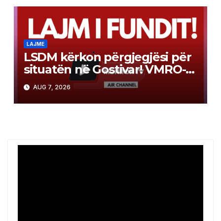
LAJME
LSDM kërkon përgjegjësi për
situatën në Gostivar! VMRO-
DPMNE kundërpërgjigjet: Uji
AUG 7, 2026
ishte i ndotur në kohën tuaj