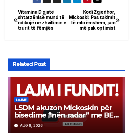
Vitamina D gjatë
Kodi Zgjedhor,
Post
shtatzënisë mund të
Mickoski: Pas takimit
ndikojë në zhvillimin e
të mbrëmshëm, jam
navigation
trurit të fëmijës
më pak optimist
Related Post
LAJME
LSDM akuzon Mickoskin për
bisedime “nën radar” me BE-
në
AUG 6, 2026