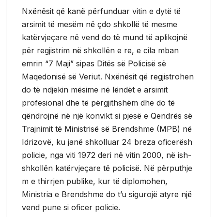
Nxënësit që kanë përfunduar vitin e dytë të
arsimit të mesëm në çdo shkollë të mesme
katërvjeçare në vend do të mund të aplikojnë
për regjistrim në shkollën e re, e cila mban
emrin “7 Maji” sipas Ditës së Policisë së
Maqedonisë së Veriut. Nxënësit që regjistrohen
do të ndjekin mësime në lëndët e arsimit
profesional dhe të përgjithshëm dhe do të
qëndrojnë në një konvikt si pjesë e Qendrës së
Trajnimit të Ministrisë së Brendshme (MPB) në
Idrizovë, ku janë shkolluar 24 breza oficerësh
policie, nga viti 1972 deri në vitin 2000, në ish-
shkollën katërvjeçare të policisë. Në përputhje
m e thirrjen publike, kur të diplomohen,
Ministria e Brendshme do t’u sigurojë atyre një
vend pune si oficer policie.