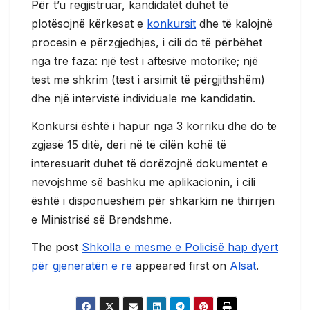
Për t’u regjistruar, kandidatët duhet të
plotësojnë kërkesat e
konkursit
dhe të kalojnë
procesin e përzgjedhjes, i cili do të përbëhet
nga tre faza: një test i aftësive motorike; një
test me shkrim (test i arsimit të përgjithshëm)
dhe një intervistë individuale me kandidatin.
Konkursi është i hapur nga 3 korriku dhe do të
zgjasë 15 ditë, deri në të cilën kohë të
interesuarit duhet të dorëzojnë dokumentet e
nevojshme së bashku me aplikacionin, i cili
është i disponueshëm për shkarkim në thirrjen
e Ministrisë së Brendshme.
The post
Shkolla e mesme e Policisë hap dyert
për gjeneratën e re
appeared first on
Alsat
.