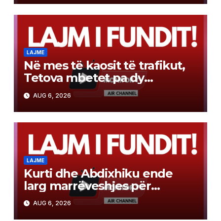
LAJME
Në mes të kaosit të trafikut,
Tetova mbetet pa dy
karrotrecë! Kasami fajëson
AUG 6, 2026
mungesën e policëve, SPB
thotë se kishte angazhuar 4
policë
LAJME
Kurti dhe Abdixhiku ende
larg marrëveshjes për
institucionet
AUG 6, 2026