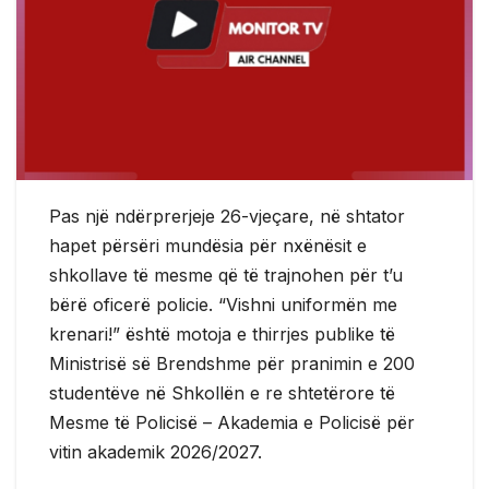
Pas një ndërprerjeje 26-vjeçare, në shtator
hapet përsëri mundësia për nxënësit e
shkollave të mesme që të trajnohen për t’u
bërë oficerë policie. “Vishni uniformën me
krenari!” është motoja e thirrjes publike të
Ministrisë së Brendshme për pranimin e 200
studentëve në Shkollën e re shtetërore të
Mesme të Policisë – Akademia e Policisë për
vitin akademik 2026/2027.