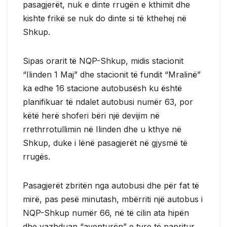
pasagjerët, nuk e dinte rrugën e kthimit dhe
kishte frikë se nuk do dinte si të kthehej në
Shkup.
Sipas orarit të NQP-Shkup, midis stacionit
“Ilinden 1 Maj” dhe stacionit të fundit “Mralinë”
ka edhe 16 stacione autobusësh ku është
planifikuar të ndalet autobusi numër 63, por
këtë herë shoferi bëri një devijim në
rrethrrotullimin në Ilinden dhe u kthye në
Shkup, duke i lënë pasagjerët në gjysmë të
rrugës.
Pasagjerët zbritën nga autobusi dhe për fat të
mirë, pas pesë minutash, mbërriti një autobus i
NQP-Shkup numër 66, në të cilin ata hipën
dhe vazhduan “aventurën” e tyre të papritur