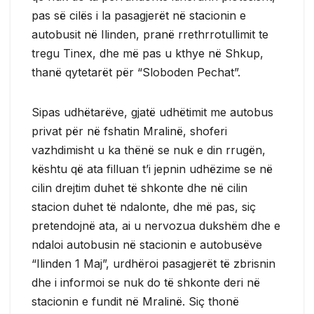
pas së cilës i la pasagjerët në stacionin e
autobusit në Ilinden, pranë rrethrrotullimit te
tregu Tinex, dhe më pas u kthye në Shkup,
thanë qytetarët për “Sloboden Pechat”.
Sipas udhëtarëve, gjatë udhëtimit me autobus
privat për në fshatin Mralinë, shoferi
vazhdimisht u ka thënë se nuk e din rrugën,
kështu që ata filluan t’i jepnin udhëzime se në
cilin drejtim duhet të shkonte dhe në cilin
stacion duhet të ndalonte, dhe më pas, siç
pretendojnë ata, ai u nervozua dukshëm dhe e
ndaloi autobusin në stacionin e autobusëve
“Ilinden 1 Maj”, urdhëroi pasagjerët të zbrisnin
dhe i informoi se nuk do të shkonte deri në
stacionin e fundit në Mralinë. Siç thonë