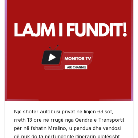
Një shofer autobusi privat në linjën 63 sot,
rreth 13 orë në rrugë nga Qendra e Transportit
për në fshatin Mralino, u pendua dhe vendosi
që nuk do ta përfundonte itinerarin plotësisht,