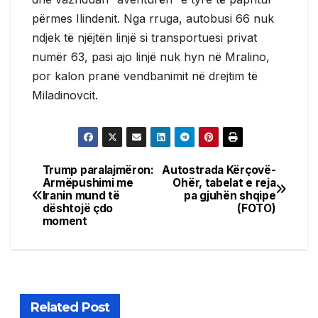
përmes Ilindenit. Nga rruga, autobusi 66 nuk
ndjek të njëjtën linjë si transportuesi privat
numër 63, pasi ajo linjë nuk hyn në Mralino,
por kalon pranë vendbanimit në drejtim të
Miladinovcit.
Trump paralajmëron:
Autostrada Kërçovë-
Post
Armëpushimi me
Ohër, tabelat e reja
Iranin mund të
pa gjuhën shqipe
navigation
dështojë çdo
(FOTO)
moment
Related Post