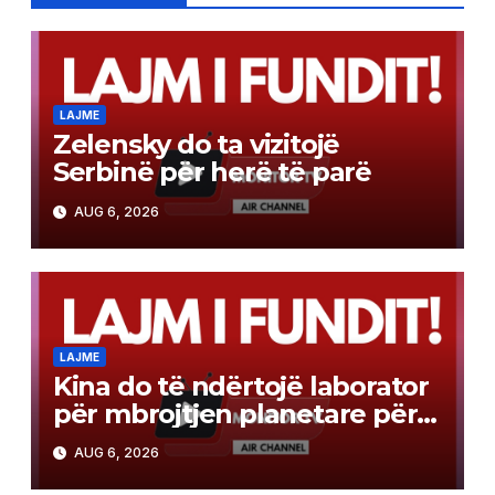
LAJME
Zelensky do ta vizitojë
Serbinë për herë të parë
AUG 6, 2026
LAJME
Kina do të ndërtojë laborator
për mbrojtjen planetare për
misionin e kthimit të
AUG 6, 2026
mostrave në Mars