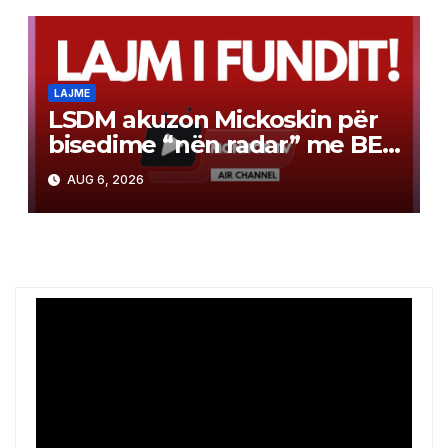
LAJME
LSDM akuzon Mickoskin për
bisedime “nën radar” me BE-
në
AUG 6, 2026