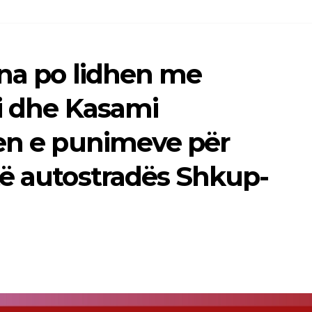
ina po lidhen me
ti dhe Kasami
jen e punimeve për
të autostradës Shkup-