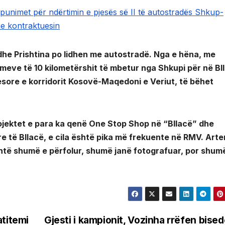
n punimet për ndërtimin e pjesës së II të autostradës Shkup-
me kontraktuesin
dhe Prishtina po lidhen me autostradë. Nga e hëna, me
imeve të 10 kilometërshit të mbetur nga Shkupi për në Bl
yesore e korridorit Kosovë-Maqedoni e Veriut, të bëhet
rojektet e para ka qenë One Stop Shop në “Bllacë” dhe
re të Bllacë, e cila është pika më frekuente në RMV. Arte
shtë shumë e përfolur, shumë janë fotografuar, por shum
atitemi
Gjesti i kampionit, Vozinha rrëfen bise