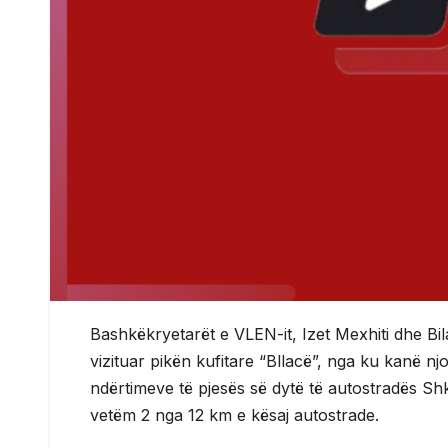
Bashkëkryetarët e VLEN-it, Izet Mexhiti dhe Bi
vizituar pikën kufitare “Bllacë”, nga ku kanë n
ndërtimeve të pjesës së dytë të autostradës Shk
vetëm 2 nga 12 km e kësaj autostrade.