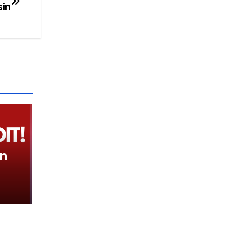
in
in