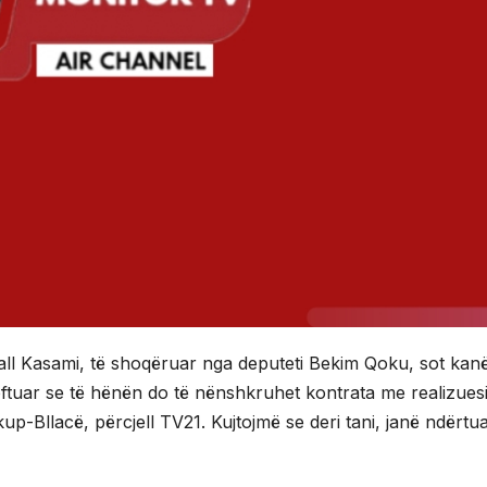
lall Kasami, të shoqëruar nga deputeti Bekim Qoku, sot kan
joftuar se të hënën do të nënshkruhet kontrata me realizues
up-Bllacë, përcjell TV21. Kujtojmë se deri tani, janë ndërtu