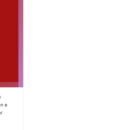
ë
in e
ar