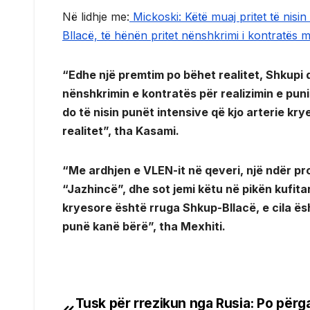
Në lidhje me:
Mickoski: Këtë muaj pritet të nisi
Bllacë, të hënën pritet nënshkrimi i kontratës 
“Edhe një premtim po bëhet realitet, Shkupi 
nënshkrimin e kontratës për realizimin e pun
do të nisin punët intensive që kjo arterie kr
realitet”, tha Kasami.
“Me ardhjen e VLEN-it në qeveri, një ndër p
“Jazhincë”, dhe sot jemi këtu në pikën kufita
kryesore është rruga Shkup-Bllacë, e cila ë
punë kanë bërë”, tha Mexhiti.
Tusk për rrezikun nga Rusia: Po përg
Post