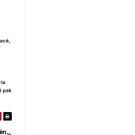
lacë,
ria
ë pak
dën