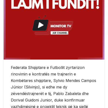
Federata Shqiptare e Futbollit zyrtarizon
rinovimin e kontratës me trajnerin e
Kombëtares shqiptare, Sylvio Mendes Campos
Júnior (Silvinjo), si edhe me dy
zëvendëstrajnerët e tij, Pablo Zabaleta dhe
Dorival Guidoni Junior, duke konfirmuar
vazhdimësinë e projektit teknik që ka sjellë