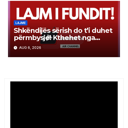
LAJME
Shkëndijës sërish do t’i duhet
përmbysje! Kthehet nga
Skocia me humbje minimale
AUG 6, 2026
2:1