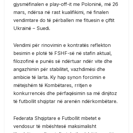
gjysmëfinalen e play-off-it me Poloninë, më 26
mars, ndërsa në rast kualifikimi, në finalen
vendimtare do të përballen me fituesin e çiftit
Ukrainë – Suedi.
Vendimi për rinovimin e kontratës reflekton
besimin e plotë të FSHF-së në stafin aktual,
filozofinë e punës së ndërtuar ndër vite dhe
angazhimin për stabilitet, vazhdimësi dhe
ambicie të larta. Ky hap synon forcimin e
mëtejshëm të Kombëtares, rritjen e
konkurrencës dhe përfaqësimin sa më dinjitoz
të futbollit shqiptar në arenën ndërkombëtare.
Federata Shqiptare e Futbollit mbetet e
vendosur të mbështesë maksimalisht