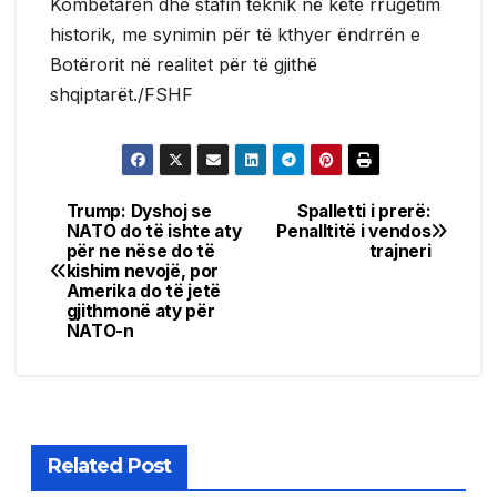
Kombëtaren dhe stafin teknik në këtë rrugëtim
historik, me synimin për të kthyer ëndrrën e
Botërorit në realitet për të gjithë
shqiptarët./FSHF
Trump: Dyshoj se
Spalletti i prerë:
Post
NATO do të ishte aty
Penalltitë i vendos
për ne nëse do të
trajneri
navigation
kishim nevojë, por
Amerika do të jetë
gjithmonë aty për
NATO-n
Related Post