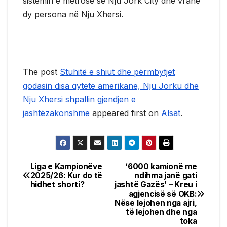
sistemin e metrosë së Nju Jork City dhe vranë
dy persona në Nju Xhersi.
The post
Stuhitë e shiut dhe përmbytjet
godasin disa qytete amerikane, Nju Jorku dhe
Nju Xhersi shpallin gjendjen e
jashtëzakonshme
appeared first on
Alsat
.
​Liga e Kampionëve
‘6000 kamionë me
Post
2025/26: Kur do të
ndihma janë gati
hidhet shorti?
jashtë Gazës’ – Kreu i
navigation
agjencisë së OKB:
Nëse lejohen nga ajri,
të lejohen dhe nga
toka