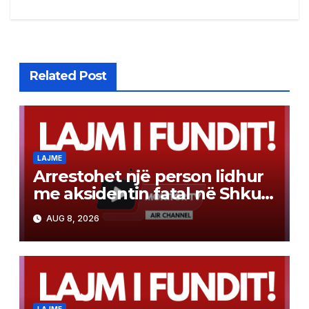
Related Post
LAJME
Arrestohet një person lidhur
me aksidentin fatal në Shkup,
ku dje humbi jetën një 19-
AUG 8, 2026
vjeçar
LAJME