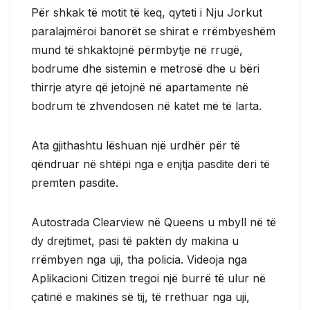
Për shkak të motit të keq, qyteti i Nju Jorkut
paralajmëroi banorët se shirat e rrëmbyeshëm
mund të shkaktojnë përmbytje në rrugë,
bodrume dhe sistemin e metrosë dhe u bëri
thirrje atyre që jetojnë në apartamente në
bodrum të zhvendosen në katet më të larta.
Ata gjithashtu lëshuan një urdhër për të
qëndruar në shtëpi nga e enjtja pasdite deri të
premten pasdite.
Autostrada Clearview në Queens u mbyll në të
dy drejtimet, pasi të paktën dy makina u
rrëmbyen nga uji, tha policia. Videoja nga
Aplikacioni Citizen tregoi një burrë të ulur në
çatinë e makinës së tij, të rrethuar nga uji,