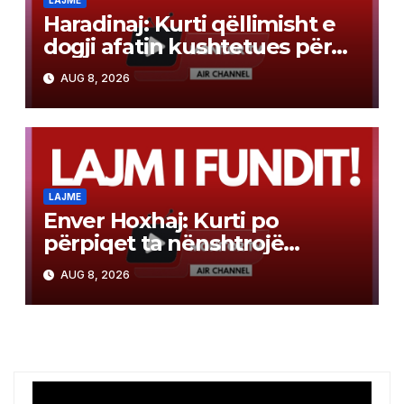
Haradinaj: Kurti qëllimisht e
dogji afatin kushtetues për
konstituimin e Kuvendit
AUG 8, 2026
LAJME
Enver Hoxhaj: Kurti po
përpiqet ta nënshtrojë
opozitën
AUG 8, 2026