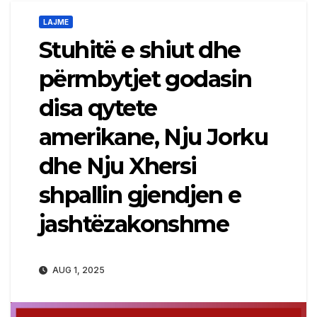
LAJME
Stuhitë e shiut dhe
përmbytjet godasin
disa qytete
amerikane, Nju Jorku
dhe Nju Xhersi
shpallin gjendjen e
jashtëzakonshme
AUG 1, 2025