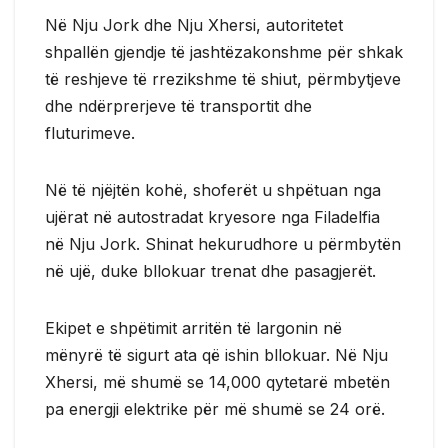
Në Nju Jork dhe Nju Xhersi, autoritetet
shpallën gjendje të jashtëzakonshme për shkak
të reshjeve të rrezikshme të shiut, përmbytjeve
dhe ndërprerjeve të transportit dhe
fluturimeve.
Në të njëjtën kohë, shoferët u shpëtuan nga
ujërat në autostradat kryesore nga Filadelfia
në Nju Jork. Shinat hekurudhore u përmbytën
në ujë, duke bllokuar trenat dhe pasagjerët.
Ekipet e shpëtimit arritën të largonin në
mënyrë të sigurt ata që ishin bllokuar. Në Nju
Xhersi, më shumë se 14,000 qytetarë mbetën
pa energji elektrike për më shumë se 24 orë.