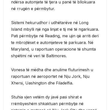
ndërsa automjete të tjera u panë të bllokuara
në rrugën e përmbytur.
Sistemi hekurudhor i udhëtarëve në Long
Island mbylli një nga linjat e tij më të ngarkuara.
Pati përmbytje në Reading, me ujin që arriti deri
te mbrojtëset e automjeteve të parkuara. Në
Maryland, u raportuan operacione të shumta
shpëtimi në veri të Baltimores.
Vonesa të mëdha dhe anulime fluturimesh u
raportuan në aeroportet në Nju Jork, Nju
Xhersi, Uashington dhe Filadelfia.
Stuhia vjen vetëm dy javë pasi shirat e
rrëmbyeshëm shkaktuan përmbytje në