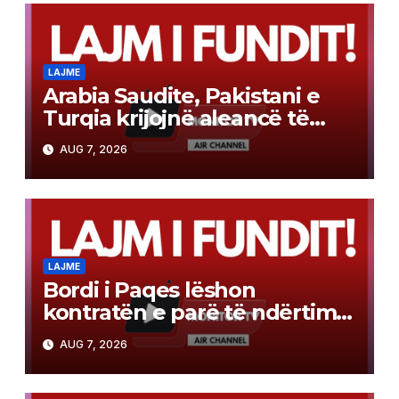
LAJME
Arabia Saudite, Pakistani e
Turqia krijojnë aleancë të
përbashkët mbrojtjeje sipas
AUG 7, 2026
modelit të NATO-s
LAJME
Bordi i Paqes lëshon
kontratën e parë të ndërtimit
në Gazë
AUG 7, 2026