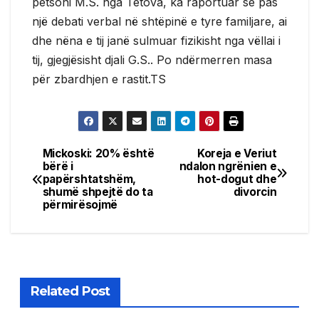
petsoni M.S. nga Tetova, ka raportuar se pas
një debati verbal në shtëpinë e tyre familjare, ai
dhe nëna e tij janë sulmuar fizikisht nga vëllai i
tij, gjegjësisht djali G.S.. Po ndërmerren masa
për zbardhjen e rastit.TS
Mickoski: 20% është
Koreja e Veriut
Post
bërë i
ndalon ngrënien e
papërshtatshëm,
hot-dogut dhe
navigation
shumë shpejtë do ta
divorcin
përmirësojmë
Related Post