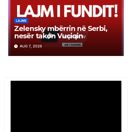
LAJME
Zelensky mbërrin në Serbi,
nesër takon Vuçiqin
AUG 7, 2026