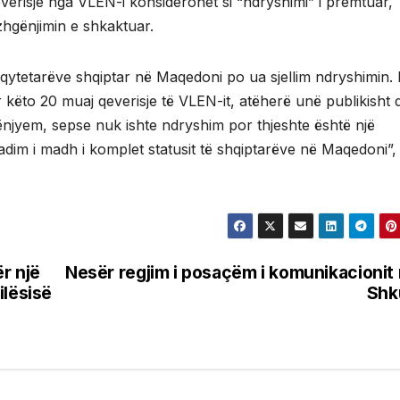
verisje nga VLEN-i konsiderohet si “ndryshimi” i premtuar,
zhgënjimin e shkaktuar.
qytetarëve shqiptar në Maqedoni po ua sjellim ndryshimin.
 këto 20 muaj qeverisje të VLEN-it, atëherë unë publikisht 
hgënjyem, sepse nuk ishte ndryshim por thjeshte është një
radim i madh i komplet statusit të shqiptarëve në Maqedoni”,
r një
Nesër regjim i posaçëm i komunikacionit
cilësisë
Shk