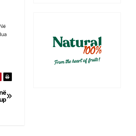
 Në
dua
 në
up