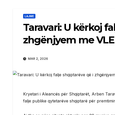
LAJME
Taravari: U kërkoj fa
zhgënjyem me VLE
MAR 2, 2026
Kryetari i Aleancës për Shqiptarët, Arben Tara
falje publike qytetarëve shqiptarë për premtim