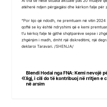
Ai tha se nëse situata aktuale pas 20 muajve qe
atëherë ndjen përgjegjësi dhe kërkon falje për 
“Por kjo që ndodh, ne premtuam në vitin 2024 
qoftë se ky është ndryshimi që e kemi premtuar
t’u kërkoj falje të gjithë shqitparëve sepse i z
zhgënjim i madh, dmht një diskreditimi, një deg
deklaroi Taravari. /SHENJA/
Blendi Hodai nga FNA: Kemi nevojë pë
Post
ligj, i cili do të kontribuoj në rritjen e 
navigation
në arsim