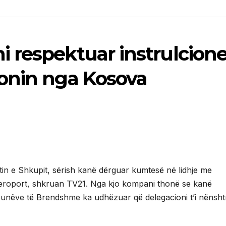
 respektuar instrulcione
onin nga Kosova
 e Shkupit, sërish kanë dërguar kumtesë në lidhje me
Aeroport, shkruan TV21. Nga kjo kompani thonë se kanë
e Punëve të Brendshme ka udhëzuar që delegacioni t’i nënsh