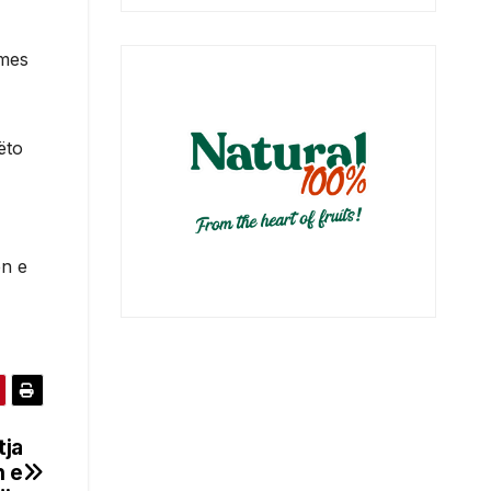
rmes
ëto
en e
tja
n e