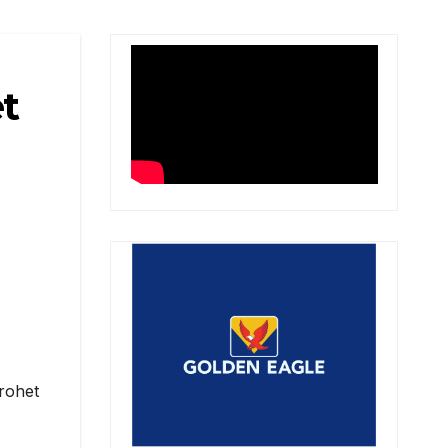
t
trohet