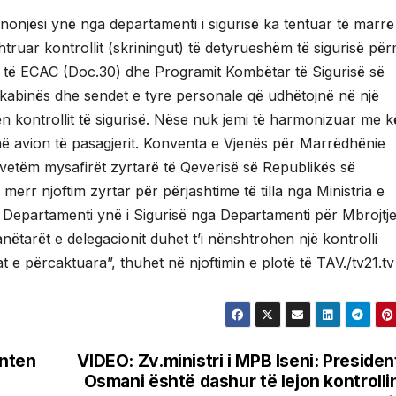
nonjësi ynë nga departamenti i sigurisë ka tentuar të marrë
shtruar kontrollit (skriningut) të detyrueshëm të sigurisë pë
 të ECAC (Doc.30) dhe Programit Kombëtar të Sigurisë së
 e kabinës dhe sendet e tyre personale që udhëtojnë në një
en kontrollit të sigurisë. Nëse nuk jemi të harmonizuar me k
en në avion të pasagjerit. Konventa e Vjenës për Marrëdhënie
ë vetëm mysafirët zyrtarë të Qeverisë së Republikës së
merr njoftim zyrtar për përjashtime të tilla nga Ministria e
epartamenti ynë i Sigurisë nga Departamenti për Mbrojtj
ëtarët e delegacionit duhet t’i nënshtrohen një kontrolli
 e përcaktuara”, thuhet në njoftimin e plotë të TAV./tv21.tv
enten
VIDEO: Zv.ministri i MPB Iseni: Presiden
Osmani është dashur të lejon kontrolli