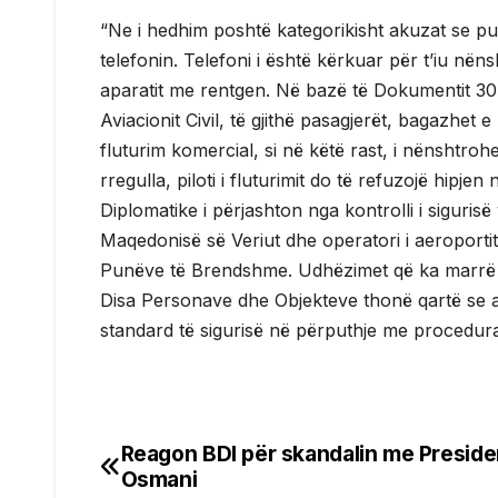
“Ne i hedhim poshtë kategorikisht akuzat se pu
telefonin. Telefoni i është kërkuar për t’iu nën
aparatit me rentgen. Në bazë të Dokumentit 30
Aviacionit Civil, të gjithë pasagjerët, bagazhet
fluturim komercial, si në këtë rast, i nënshtroh
rregulla, piloti i fluturimit do të refuzojë hipj
Diplomatike i përjashton nga kontrolli i siguris
Maqedonisë së Veriut dhe operatori i aeroportit 
Punëve të Brendshme. Udhëzimet që ka marrë D
Disa Personave dhe Objekteve thonë qartë se an
standard të sigurisë në përputhje me procedurat
Reagon BDI për skandalin me Presid
Post
Osmani