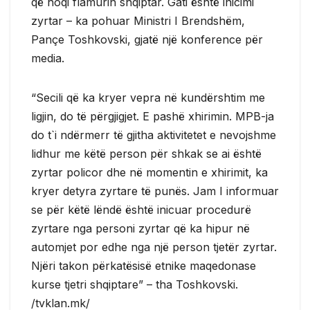
që hoqi flamurin shqiptar. Gati është inicimi
zyrtar – ka pohuar Ministri I Brendshëm,
Pançe Toshkovski, gjatë një konference për
media.
“Secili që ka kryer vepra në kundërshtim me
ligjin, do të përgjigjet. E pashë xhirimin. MPB-ja
do t`i ndërmerr të gjitha aktivitetet e nevojshme
lidhur me këtë person për shkak se ai është
zyrtar policor dhe në momentin e xhirimit, ka
kryer detyra zyrtare të punës. Jam I informuar
se për këtë lëndë është inicuar procedurë
zyrtare nga personi zyrtar që ka hipur në
automjet por edhe nga një person tjetër zyrtar.
Njëri takon përkatësisë etnike maqedonase
kurse tjetri shqiptare” – tha Toshkovski.
/tvklan.mk/