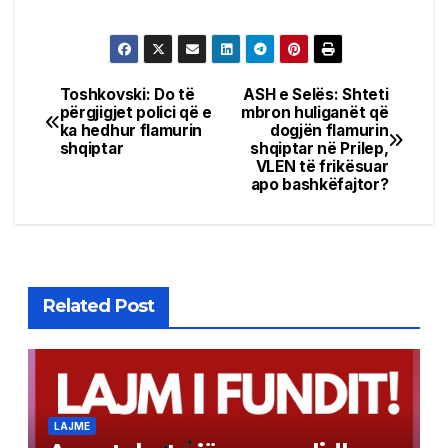
Toshkovski: Do të
ASH e Selës: Shteti
Post
përgjigjet polici që e
mbron huliganët që
ka hedhur flamurin
dogjën flamurin
navigation
shqiptar
shqiptar në Prilep,
VLEN të frikësuar
apo bashkëfajtor?
Related Post
LAJME