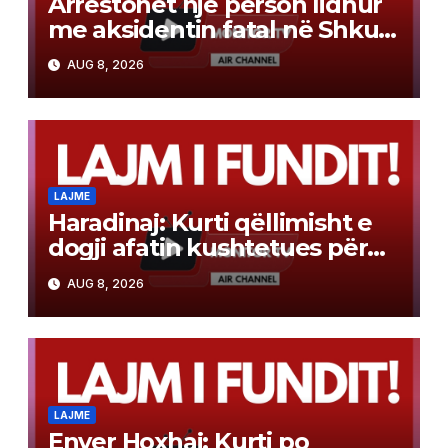
Arrestohet një person lidhur
me aksidentin fatal në Shkup,
ku dje humbi jetën një 19-
AUG 8, 2026
vjeçar
LAJME
Haradinaj: Kurti qëllimisht e
dogji afatin kushtetues për
konstituimin e Kuvendit
AUG 8, 2026
LAJME
Enver Hoxhaj: Kurti po