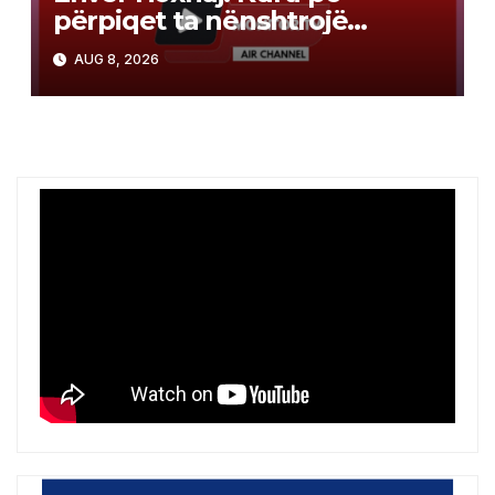
përpiqet ta nënshtrojë
opozitën
AUG 8, 2026