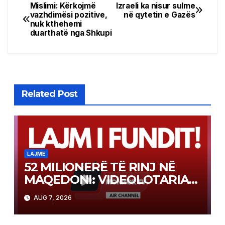
Mislimi: Kërkojmë
Izraeli ka nisur sulme
Post
vazhdimësi pozitive,
në qytetin e Gazës
nuk kthehemi
navigation
duarthatë nga Shkupi
Related Post
LAJME
52 MILIONERË TË RINJ NË
MAQEDONI: VIDEOLOTARIA
KASINOS AUSTRIA PAGOI MBI
AUG 7, 2026
2 MILIONË EURO PËR FITIME
NË FITIME XHEKPOT VLT