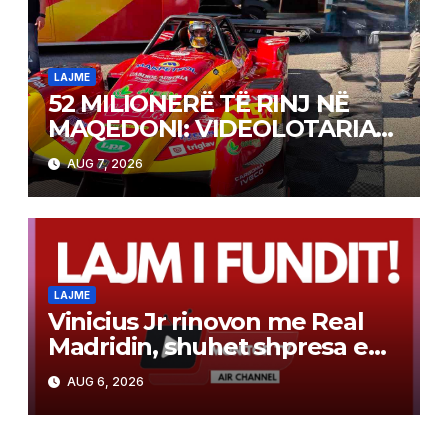
LAJME
52 MILIONERË TË RINJ NË
MAQEDONI: VIDEOLOTARIA
KASINOS AUSTRIA PAGOI MBI
AUG 7, 2026
2 MILIONË EURO PËR FITIME
NË FITIME XHEKPOT VLT
LAJME
Vinicius Jr rinovon me Real
Madridin, shuhet shpresa e
Arsenalit për transferimin e
AUG 6, 2026
brazilianit