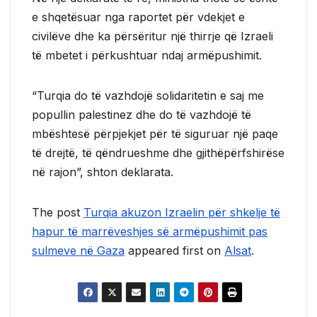
e shqetësuar nga raportet për vdekjet e
civilëve dhe ka përsëritur një thirrje që Izraeli
të mbetet i përkushtuar ndaj armëpushimit.
“Turqia do të vazhdojë solidaritetin e saj me
popullin palestinez dhe do të vazhdojë të
mbështesë përpjekjet për të siguruar një paqe
të drejtë, të qëndrueshme dhe gjithëpërfshirëse
në rajon”, shton deklarata.
The post
Turqia akuzon Izraelin për shkelje të
hapur të marrëveshjes së armëpushimit pas
sulmeve në Gaza
appeared first on
Alsat
.