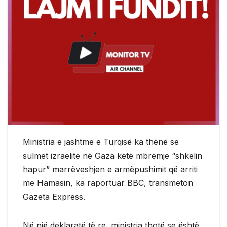
Ministria e jashtme e Turqisë ka thënë se
sulmet izraelite në Gaza këtë mbrëmje “shkelin
hapur” marrëveshjen e armëpushimit që arriti
me Hamasin, ka raportuar BBC, transmeton
Gazeta Express.
Në një deklaratë të re, ministria thotë se është