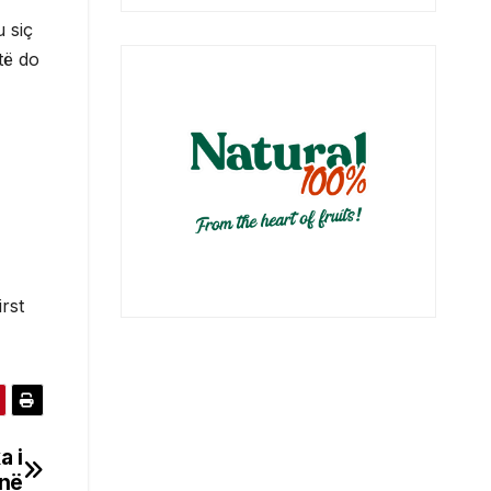
 siç
të do
rst
a i
inë