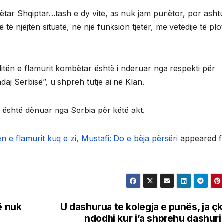
ëtar Shqiptar…tash e dy vite, as nuk jam punëtor, por ashtu
të njëjtën situatë, në një funksion tjetër, me vetëdije të plo
ditën e flamurit kombëtar është i nderuar nga respekti për
 ndaj Serbisë”, u shpreh tutje ai në Klan.
ë është dënuar nga Serbia për këtë akt.
 e flamurit kuq e zi, Mustafi: Do e bëja përsëri
appeared fi
ë nuk
U dashurua te kolegja e punës, ja çk
ndodhi kur i’a shprehu dashur