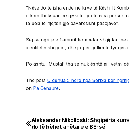
“Nëse do të isha ende në krye të Këshillit Komb
e kam theksuar në gjykatë, po të isha përsëri në 
ta bëja të njëjtën gjë pavarësisht pasojave”.
Sepse ngritja e flamurit kombëtar shqiptar, në 
identitetin shqiptar, dhe jo për qëllim të fyerjes
Po ashtu, Mustafi tha se nuk është ai i vetmi q
The post
U dënua 5 herë nga Serbia për ngritjen
on
Pa Censurë
.
Aleksandar Nikolloski: Shqipëria kurr
Post
do të bëhet anëtare e BE-së