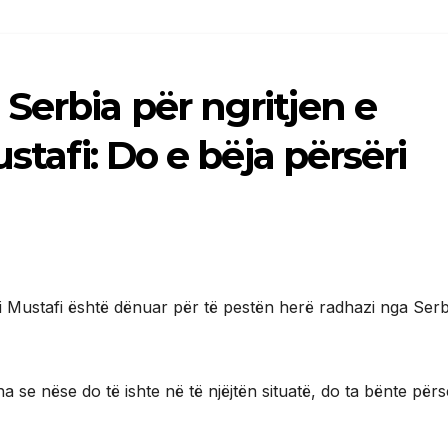
Serbia për ngritjen e
stafi: Do e bëja përsëri
mi Mustafi është dënuar për të pestën herë radhazi nga Serb
 se nëse do të ishte në të njëjtën situatë, do ta bënte përsë