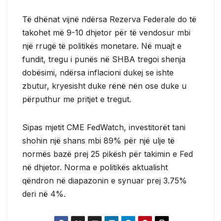
Të dhënat vijnë ndërsa Rezerva Federale do të
takohet më 9-10 dhjetor për të vendosur mbi
një rrugë të politikës monetare. Në muajt e
fundit, tregu i punës në SHBA tregoi shenja
dobësimi, ndërsa inflacioni dukej se ishte
zbutur, kryesisht duke rënë nën ose duke u
përputhur me pritjet e tregut.
Sipas mjetit CME FedWatch, investitorët tani
shohin një shans mbi 89% për një ulje të
normës bazë prej 25 pikësh për takimin e Fed
në dhjetor. Norma e politikës aktualisht
qëndron në diapazonin e synuar prej 3.75%
deri në 4%.