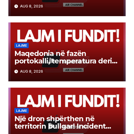
Gostivar-Kërçovë
AUG 8, 2026
LAJME
Maqedonia në fazën
portokalli, temperatura deri
në 40°C, ISHP me
AUG 8, 2026
rekomandime për mbrojtje
shëndetësore
LAJME
Një dron shpërthen në
territorin bullgar! Incident
pranë gazsjellësit trans-