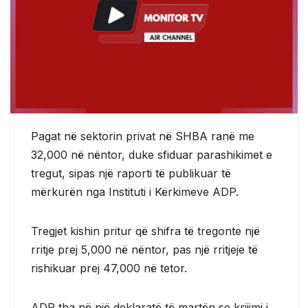
Pagat në sektorin privat në SHBA ranë me
32,000 në nëntor, duke sfiduar parashikimet e
tregut, sipas një raporti të publikuar të
mërkurën nga Instituti i Kërkimeve ADP.
Tregjet kishin pritur që shifra të tregonte një
rritje prej 5,000 në nëntor, pas një rritjeje të
rishikuar prej 47,000 në tetor.
ADP tha në një deklaratë të martën se krijimi i