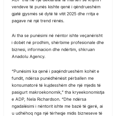
vendeve të punës kishte qenë i qëndrueshëm
gjatë gjysmës së dytë të vitit 2025 dhe rritja e
pagave në një trend rënës.
Ai tha se punësimi në nëntor ishte veçanërisht
i dobët në prodhim, shërbime profesionale dhe
biznesi, informacion dhe ndërtim, shkruan
Anadolu Agency.
“Punësimi ka qenë i paqëndrueshëm kohët e
fundit, ndërsa punëdhënësit përballen me
konsumatorë të kujdesshëm dhe një mjedis të
pasigurt makroekonomik,” tha kryeekonomistja
e ADP, Nela Richardson. “Dhe ndërsa
ngadalësimi i nëntorit ishte me bazë të gjerë, ai
u udhëhoq nga një tërheqje midis bizneseve të