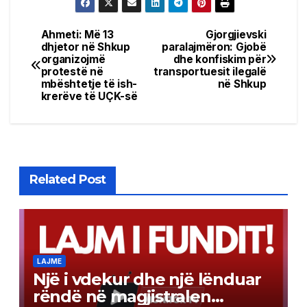
Ahmeti: Më 13
Gjorgjievski
Post
dhjetor në Shkup
paralajmëron: Gjobë
organizojmë
dhe konfiskim për
navigation
protestë në
transportuesit ilegalë
mbështetje të ish-
në Shkup
krerëve të UÇK-së
Related Post
LAJME
Një i vdekur dhe një lënduar
rëndë në magjistralen