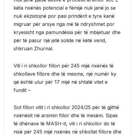
këta nxënës potencial e fëmijë nuk janë jo se
nuk ekzistojnë por pasi prindërit e tyre kanë
migruar për arsye nga më të ndryshmet por
kryesisht nga pamundësia për të mbijetuar dhe
për të pasur një jetë solide në këtë vend,
shkruan Zhurnal.
Viti i ri shkollor fillon për 245 mijë nxënës të
shkollave fillore dhe të mesme, një numër ky
që është ulur për 17 mijë në shtatë vitet e
fundit –
Sot fillon vitit i ri shkollor 2024/25 për të gjithë
nxënësit në arsimin fillor dhe të mesëm. Sipas
të dhënave të MASH-it, viti i ri shkollor do të
nisë për 245 mijë nxënës në shkollat fillore dhe