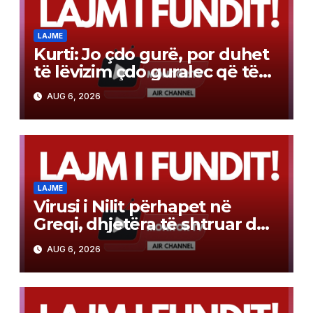
LAJME
Kurti: Jo çdo gurë, por duhet
të lëvizim çdo guralec që të
evitojmë zgjedhjet e reja! Me
AUG 6, 2026
Abdixhikun s’kam
ndërmjetës
LAJME
Virusi i Nilit përhapet në
Greqi, dhjetëra të shtruar dhe
gjashtë viktima
AUG 6, 2026