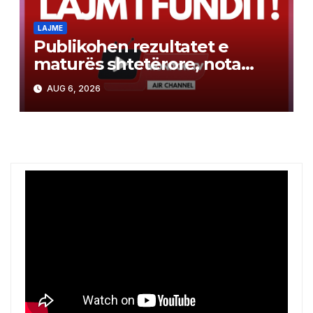
LAJME
Publikohen rezultatet e
maturës shtetërore, nota
mesatare 3.66
AUG 6, 2026