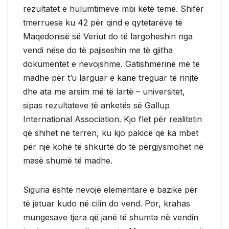
rezultatet e hulumtimeve mbi këtë temë. Shifër
tmerruese ku 42 për qind e qytetarëve të
Maqedonisë së Veriut do të largoheshin nga
vendi nëse do të pajiseshin me të gjitha
dokumentet e nevojshme. Gatishmërinë më të
madhe për t’u larguar e kanë treguar të rinjtë
dhe ata me arsim më të lartë – universitet,
sipas rezultateve të anketës së Gallup
International Association. Kjo flet për realitetin
që shihet në terren, ku kjo pakicë që ka mbet
për një kohë të shkurtë do të përgjysmohet në
masë shumë të madhe.
Siguria është nevojë elementare e bazike për
të jetuar kudo në cilin do vend. Por, krahas
mungesave tjera që janë të shumta në vendin