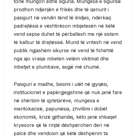
tonë mungon edhe siguria. Mungesa e sigurisë
prodhon ndjenjën e frikës dhe të qenurit i
pasigurt në vendin tënd të lindjes, ndërkaq
padrejtësia e vështirëson mbijetesën në këtë
vend sepse duhet të përballesh me një sistem
të kalbur të drejtësisë. Mund të vritesh në vend
publik ngjashëm sikurse në vend të fshehtë
nga ajo vrasje mbeten vetëm viktimat dhe
mbetjet e plumbave, asgjë më shumë.
Pasiguri e madhe, besimi i ulët në gjyqësi,
institucionet e papërgjegjshme që nuk janë fare
në shërbim të qytetarëve, mungesa e
meritokacisë, papunësia, zhvillimi i dobët
ekonomik, krizë gjithandej, këto janë shkaqet
kryesore që të rinjtë dëshpërohen deri në
palcë dhe vendosin që këtë dëshpërim ta