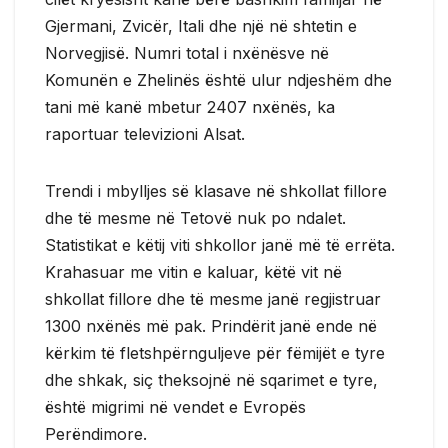
Gjermani, Zvicër, Itali dhe një në shtetin e
Norvegjisë. Numri total i nxënësve në
Komunën e Zhelinës është ulur ndjeshëm dhe
tani më kanë mbetur 2407 nxënës, ka
raportuar televizioni Alsat.
Trendi i mbylljes së klasave në shkollat fillore
dhe të mesme në Tetovë nuk po ndalet.
Statistikat e këtij viti shkollor janë më të errëta.
Krahasuar me vitin e kaluar, këtë vit në
shkollat fillore dhe të mesme janë regjistruar
1300 nxënës më pak. Prindërit janë ende në
kërkim të fletshpërnguljeve për fëmijët e tyre
dhe shkak, siç theksojnë në sqarimet e tyre,
është migrimi në vendet e Evropës
Perëndimore.