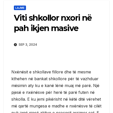
LAJME
Viti shkollor nxori në
pah ikjen masive
SEP 3, 2024
Nxënësit e shkollave fillore dhe të mesme
kthehen në bankat shkollore për të vazhduar
mësimin aty ku e kanë lënë muaj më parë. Një
pjesë e nxënësve për herë të parë futen në
shkolla. E ku jemi pikërisht në këtë ditë vërehet
më qartë mungesa e madhe e nxënësve të cilët
nuk janë pjesë aktive e procesit arsimor sot. E