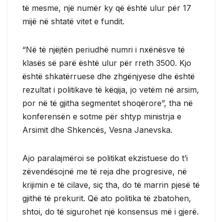
të mesme, një numër ky që është ulur për 17
mijë në shtatë vitet e fundit.
“Në të njëjtën periudhë numri i nxënësve të
klasës së parë është ulur për rreth 3500. Kjo
është shkatërruese dhe zhgënjyese dhe është
rezultat i politikave të këqija, jo vetëm në arsim,
por në të gjitha segmentet shoqërore”, tha në
konferensën e sotme për shtyp ministrja e
Arsimit dhe Shkencës, Vesna Janevska.
Ajo paralajmëroi se politikat ekzistuese do t’i
zëvendësojnë me të reja dhe progresive, në
krijimin e të cilave, siç tha, do të marrin pjesë të
gjithë të prekurit. Që ato politika të zbatohen,
shtoi, do të sigurohet një konsensus më i gjerë.