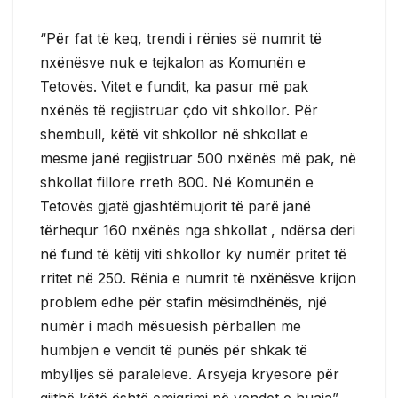
“Për fat të keq, trendi i rënies së numrit të
nxënësve nuk e tejkalon as Komunën e
Tetovës. Vitet e fundit, ka pasur më pak
nxënës të regjistruar çdo vit shkollor. Për
shembull, këtë vit shkollor në shkollat e
mesme janë regjistruar 500 nxënës më pak, në
shkollat fillore rreth 800. Në Komunën e
Tetovës gjatë gjashtëmujorit të parë janë
tërhequr 160 nxënës nga shkollat , ndërsa deri
në fund të këtij viti shkollor ky numër pritet të
rritet në 250. Rënia e numrit të nxënësve krijon
problem edhe për stafin mësimdhënës, një
numër i madh mësuesish përballen me
humbjen e vendit të punës për shkak të
mbylljes së paraleleve. Arsyeja kryesore për
gjithë këtë është emigrimi në vendet e huaja”,