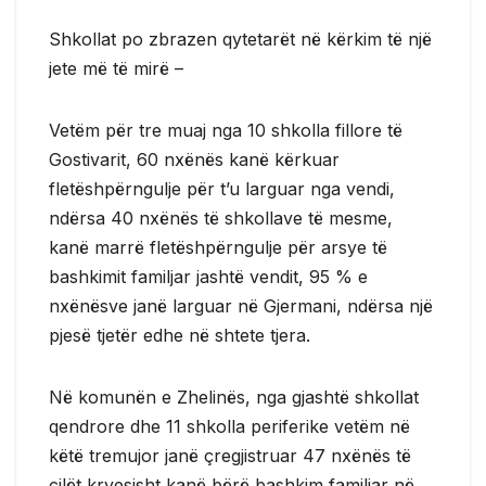
Shkollat po zbrazen qytetarët në kërkim të një
jete më të mirë –
Vetëm për tre muaj nga 10 shkolla fillore të
Gostivarit, 60 nxënës kanë kërkuar
fletëshpërngulje për t’u larguar nga vendi,
ndërsa 40 nxënës të shkollave të mesme,
kanë marrë fletëshpërngulje për arsye të
bashkimit familjar jashtë vendit, 95 % e
nxënësve janë larguar në Gjermani, ndërsa një
pjesë tjetër edhe në shtete tjera.
Në komunën e Zhelinës, nga gjashtë shkollat
qendrore dhe 11 shkolla periferike vetëm në
këtë tremujor janë çregjistruar 47 nxënës të
cilët kryesisht kanë bërë bashkim familjar në