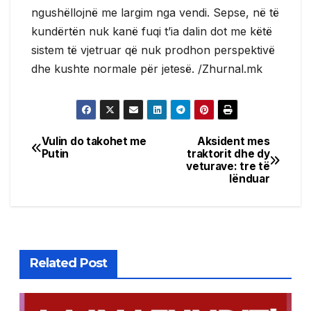
ngushëllojnë me largim nga vendi. Sepse, në të
kundërtën nuk kanë fuqi t’ia dalin dot me këtë
sistem të vjetruar që nuk prodhon perspektivë
dhe kushte normale për jetesë. /Zhurnal.mk
Vulin do takohet me
Aksident mes
Post
Putin
traktorit dhe dy
veturave: tre të
navigation
lënduar
Related Post