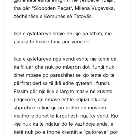
tha për “Sloboden Peçat”, Milena Vuçevska,
zëdhënëse e Komunës së Tetovës.
Ikja e qytetarëve shpie në ikje pa kthim, me
pasoja të tmerrshme për vendin–
Ikja e qytetarëve nga vendi është një temë që
ka filluar dhe nuk po mbaron dot, fundi nuk i
dihet mbase po parashihet se kjo temë do të
përflitet deri sa të ikë edhe qytetari i fundit.
Flasim për një ikje e largim masiv në kushte
paqësore, që mbase është krijuar sikurse
shprehi e rutinë që po erdhe në moshën
madhore duhet të largohesh nga ky vend. Kjo
ikje nuk ka të ndalur do të vazhdojë ende, e
këtë nuk po e thonë klientët e “çajtoreve” por