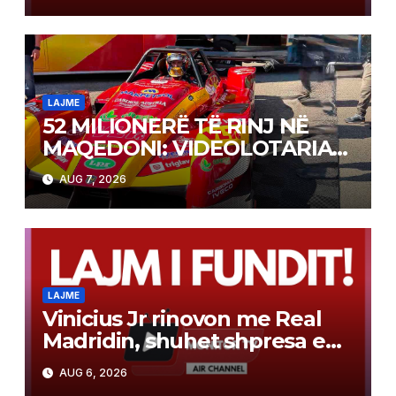
NË FITIME XHEKPOT VLT
LAJME
52 MILIONERË TË RINJ NË
MAQEDONI: VIDEOLOTARIA
KASINOS AUSTRIA PAGOI MBI
AUG 7, 2026
2 MILIONË EURO PËR FITIME
NË FITIME XHEKPOT VLT
LAJME
Vinicius Jr rinovon me Real
Madridin, shuhet shpresa e
Arsenalit për transferimin e
AUG 6, 2026
brazilianit