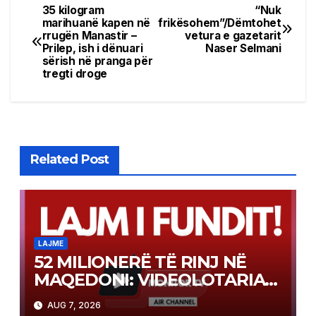
35 kilogram
“Nuk
Post
marihuanë kapen në
frikësohem”/Dëmtohet
rrugën Manastir –
vetura e gazetarit
navigation
Prilep, ish i dënuari
Naser Selmani
sërish në pranga për
tregti droge
Related Post
LAJME
52 MILIONERË TË RINJ NË
MAQEDONI: VIDEOLOTARIA
KASINOS AUSTRIA PAGOI MBI
AUG 7, 2026
2 MILIONË EURO PËR FITIME