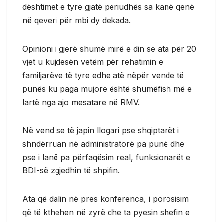
dështimet e tyre gjatë periudhës sa kanë qenë
në qeveri për mbi dy dekada.
Opinioni i gjerë shumë mirë e din se ata për 20
vjet u kujdesën vetëm për rehatimin e
familjarëve të tyre edhe atë nëpër vende të
punës ku paga mujore është shumëfish më e
lartë nga ajo mesatare në RMV.
Në vend se të japin llogari pse shqiptarët i
shndërruan në administratorë pa punë dhe
pse i lanë pa përfaqësim real, funksionarët e
BDI-së zgjedhin të shpifin.
Ata që dalin në pres konferenca, i porosisim
që të kthehen në zyrë dhe ta pyesin shefin e