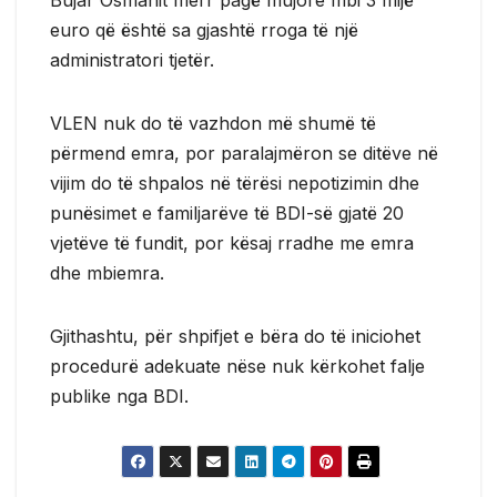
Bujar Osmanit merr pagë mujore mbi 3 mijë
euro që është sa gjashtë rroga të një
administratori tjetër.
VLEN nuk do të vazhdon më shumë të
përmend emra, por paralajmëron se ditëve në
vijim do të shpalos në tërësi nepotizimin dhe
punësimet e familjarëve të BDI-së gjatë 20
vjetëve të fundit, por kësaj rradhe me emra
dhe mbiemra.
Gjithashtu, për shpifjet e bëra do të iniciohet
procedurë adekuate nëse nuk kërkohet falje
publike nga BDI.