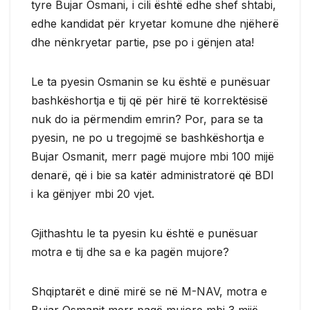
tyre Bujar Osmani, i cili është edhe shef shtabi,
edhe kandidat për kryetar komune dhe njëherë
dhe nënkryetar partie, pse po i gënjen ata!
Le ta pyesin Osmanin se ku është e punësuar
bashkëshortja e tij që për hirë të korrektësisë
nuk do ia përmendim emrin? Por, para se ta
pyesin, ne po u tregojmë se bashkëshortja e
Bujar Osmanit, merr pagë mujore mbi 100 mijë
denarë, që i bie sa katër administratorë që BDI
i ka gënjyer mbi 20 vjet.
Gjithashtu le ta pyesin ku është e punësuar
motra e tij dhe sa e ka pagën mujore?
Shqiptarët e dinë mirë se në M-NAV, motra e