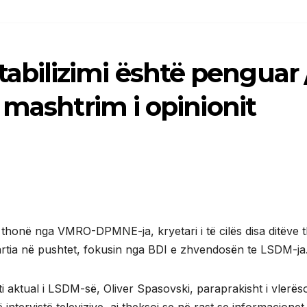
ilizimi është penguar 
 mashtrim i opinionit
r, thonë nga VMRO-DPMNE-ja, kryetari i të cilës disa ditëve 
partia në pushtet, fokusin nga BDI e zhvendosën te LSDM-ja
 aktual i LSDM-së, Oliver Spasovski, paraprakisht i vlerëso