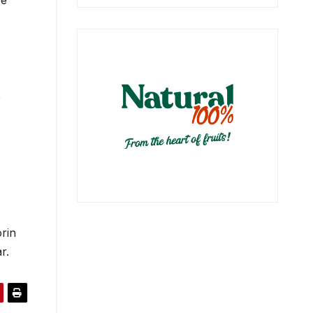
 e
e
orin
r.