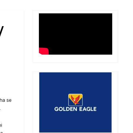
/
tha se
.
i