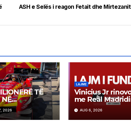
ë
ASH e Selës i reagon Fetait dhe Mirtezanit
LAJME
ILIONERË TË
Vinicius Jr rinov
 NË
me Real Madridi
EDONI:
shuhet shpresa 
, 2026
AUG 6, 2026
EOLOTARIA
Arsenalit për
INOS AUSTRIA
transferimin e
I MBI 2
brazilianit