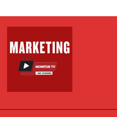
IONË EURO PËR
ME NË FITIME
KPOT VLT