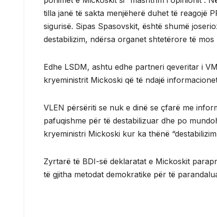
pohimet e Mickoskit si “mashtrim i opinionit”. Në
tilla janë të sakta menjëherë duhet të reagojë PP
sigurisë. Sipas Spasovskit, është shumë joserio
destabilizim, ndërsa organet shtetërore të mos
Edhe LSDM, ashtu edhe partneri qeveritar i V
kryeministrit Mickoski që të ndajë informacion
VLEN përsëriti se nuk e dinë se çfarë me info
pafuqishme për të destabilizuar dhe po mundohet
kryeministri Mickoski kur ka thënë “destabilizim
Zyrtarë të BDI-së deklaratat e Mickoskit parapra
të gjitha metodat demokratike për të parandaluar