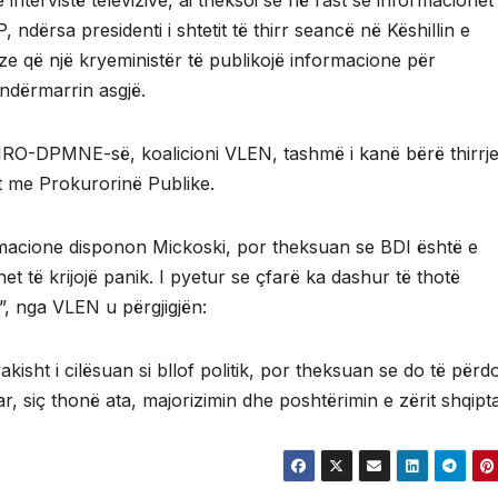
 intervistë televizive, ai theksoi se në rast se informacionet
, ndërsa presidenti i shtetit të thirr seancë në Këshillin e
ze që një kryeministër të publikojë informacione për
 ndërmarrin asgjë.
MRO-DPMNE-së, koalicioni VLEN, tashmë i kanë bërë thirrj
et me Prokurorinë Publike.
rmacione disponon Mickoski, por theksuan se BDI është e
 të krijojë panik. I pyetur se çfarë ka dashur të thotë
”, nga VLEN u përgjigjën:
kisht i cilësuan si bllof politik, por theksuan se do të përd
, siç thonë ata, majorizimin dhe poshtërimin e zërit shqipta