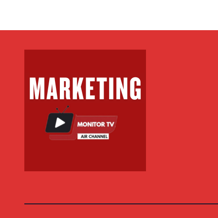
MILIONË EURO PËR
MIL
FITIME NË FITIME
FITI
XHEKPOT VLT
XHE