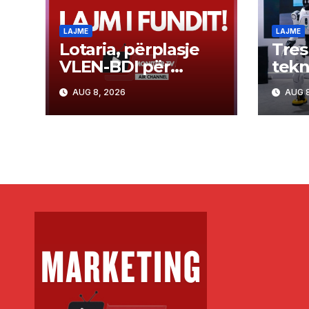
LAJME
LAJME
Lotaria, përplasje
Tres
VLEN-BDI për
tekn
hetimin ndaj Grubit
lartë
AUG 8, 2026
AUG 8
eksp