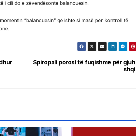
të i cili do e zëvendësonte balancuesin.
omentin “balancuesin” që ishte si masë për kontroll të
ione.
edhur
Spiropali porosi të fuqishme për gju
shq