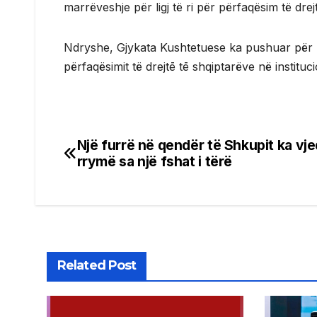
marrëveshje për ligj të ri për përfaqësim të drej
Ndryshe, Gjykata Kushtetuese ka pushuar për m
përfaqësimit të drejtē tē shqiptarëve në instituc
Një furrë në qendër të Shkupit ka vj
Post
rrymë sa një fshat i tërë
navigation
Related Post