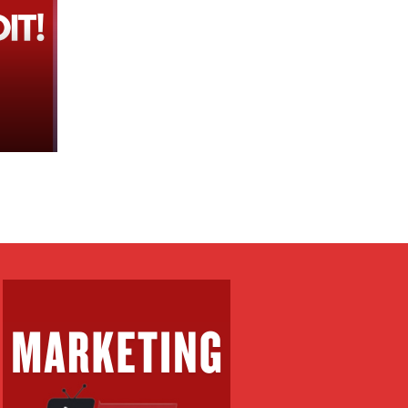
e
 tij