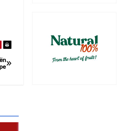
hën
ipe