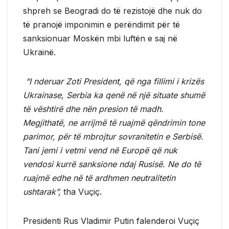
shpreh se Beogradi do të rezistojë dhe nuk do
të pranojë imponimin e perëndimit për të
sanksionuar Moskën mbi luftën e saj në
Ukrainë.
“I nderuar Zoti President, që nga fillimi i krizës
Ukrainase, Serbia ka qenë në një situate shumë
të vështirë dhe nën presion të madh.
Megjithatë, ne arrijmë të ruajmë qëndrimin tone
parimor, për të mbrojtur sovranitetin e Serbisë.
Tani jemi i vetmi vend në Europë që nuk
vendosi kurrë sanksione ndaj Rusisë. Ne do të
ruajmë edhe në të ardhmen neutralitetin
ushtarak”,
tha Vuçiç.
Presidenti Rus Vladimir Putin falenderoi Vuçiç