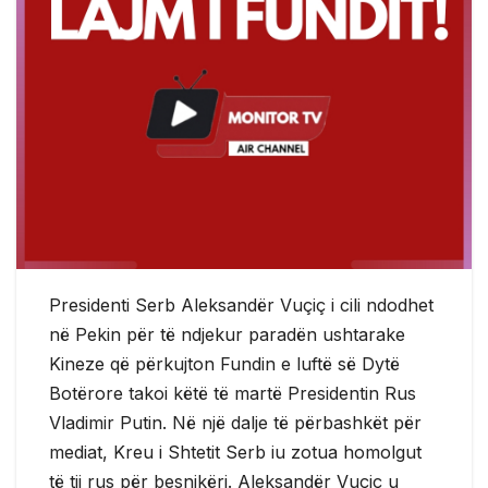
Presidenti Serb Aleksandër Vuçiç i cili ndodhet
në Pekin për të ndjekur paradën ushtarake
Kineze që përkujton Fundin e luftë së Dytë
Botërore takoi këtë të martë Presidentin Rus
Vladimir Putin. Në një dalje të përbashkët për
mediat, Kreu i Shtetit Serb iu zotua homolgut
të tij rus për besnikëri. Aleksandër Vuçiç u