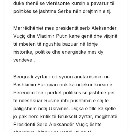
duke thënë se vlerësonte kursin e pavarur të
politikës së jashtme Serbe nën drejtimin e tij.
Marrëdhëniet mes presidentit serb Aleksandër
Vuçiç dhe Vladimir Putin kanë qenë dhe vijojnë
të mbeten të ngushta bazuar në lidhje
historike, politike dhe energjetike mes dy
vendeve .
Beogradi zyrtar i cili synon anëtarësimin në
Bashkimin Europian nuk ka ndjekur kursin e
Perëndimit sa i përket politikës së jashtme për
të ndëshkuar Rusinë mbi pushtimin e saj të
paligjshëm ndaj Ukrainës. Diçka e tillë ka sjellë
jo pak here kritik të Brukselit zyrtar, megjithatë
Presidenti Serb Aleksandër Vuçiç është