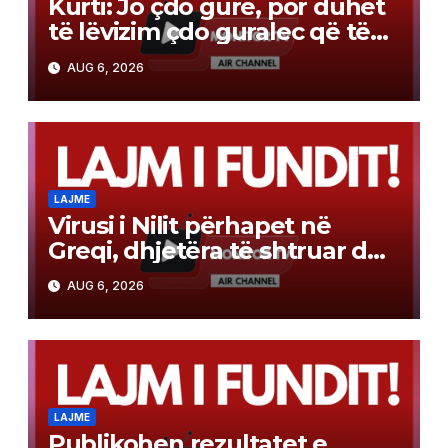
Kurti: Jo çdo gurë, por duhet
të lëvizim çdo guralec që të
evitojmë zgjedhjet e reja! Me
AUG 6, 2026
Abdixhikun s’kam
ndërmjetës
LAJME
Virusi i Nilit përhapet në
Greqi, dhjetëra të shtruar dhe
gjashtë viktima
AUG 6, 2026
LAJME
Publikohen rezultatet e