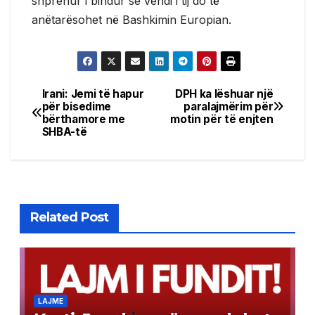
shprehur i bindur se vendi i tij do të
anëtarësohet në Bashkimin Europian.
Irani: Jemi të hapur
DPH ka lëshuar një
Post
për bisedime
paralajmërim për
bërthamore me
motin për të enjten
navigation
SHBA-të
Related Post
LAJME