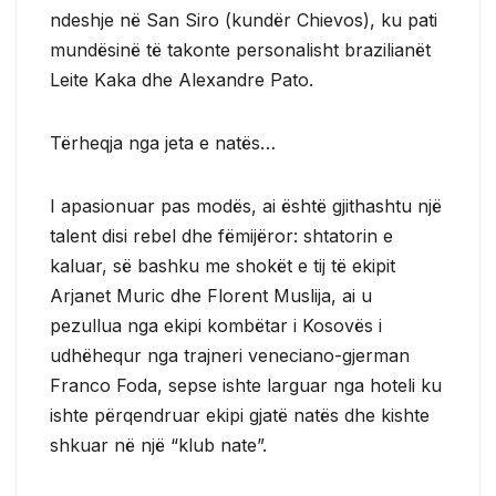
ndeshje në San Siro (kundër Chievos), ku pati
mundësinë të takonte personalisht brazilianët
Leite Kaka dhe Alexandre Pato.
Tërheqja nga jeta e natës…
I apasionuar pas modës, ai është gjithashtu një
talent disi rebel dhe fëmijëror: shtatorin e
kaluar, së bashku me shokët e tij të ekipit
Arjanet Muric dhe Florent Muslija, ai u
pezullua nga ekipi kombëtar i Kosovës i
udhëhequr nga trajneri veneciano-gjerman
Franco Foda, sepse ishte larguar nga hoteli ku
ishte përqendruar ekipi gjatë natës dhe kishte
shkuar në një “klub nate”.