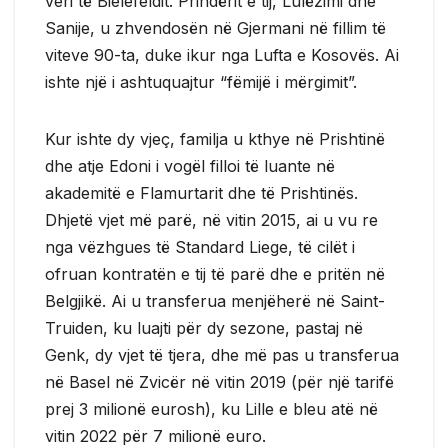
veri të Bielefeldit. Prindërit e tij, Lulëzimi dhe
Sanije, u zhvendosën në Gjermani në fillim të
viteve 90-ta, duke ikur nga Lufta e Kosovës. Ai
ishte një i ashtuquajtur “fëmijë i mërgimit”.
Kur ishte dy vjeç, familja u kthye në Prishtinë
dhe atje Edoni i vogël filloi të luante në
akademitë e Flamurtarit dhe të Prishtinës.
Dhjetë vjet më parë, në vitin 2015, ai u vu re
nga vëzhgues të Standard Liege, të cilët i
ofruan kontratën e tij të parë dhe e pritën në
Belgjikë. Ai u transferua menjëherë në Saint-
Truiden, ku luajti për dy sezone, pastaj në
Genk, dy vjet të tjera, dhe më pas u transferua
në Basel në Zvicër në vitin 2019 (për një tarifë
prej 3 milionë eurosh), ku Lille e bleu atë në
vitin 2022 për 7 milionë euro.