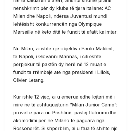
Në të kaluarën e afërt, ai ishte shumë pranë
nënshkrimit për dy klube të tjera italiane: AC
Milan dhe Napoli, ndërsa Juventusi mundi
lehtësisht konkurrencën nga Olympique
Marseille në këto ditë të fundit të afatit kalimtar.
Në Milan, ai ishte një objektiv i Paolo Maldinit,
te Napoli, i Giovanni Mannas, i cili është
përpjekur të paktën dy herë në 12 muajt e
fundit ta rrëmbejë atë nga presidenti i Lillois,
Olivier Letang.
Kur ishte 12 vjeç, ai u emërua edhe lojtari më i
mirë në të ashtuquajturin “Milan Junior Camp”:
provat e para në Prishtinë, pastaj fluturimi dhe
akomodimi për në Milano të paguara nga
Rossonerët. Si shpërblim, ai u ftua të shihte një