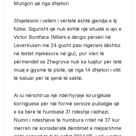
Mungon që nga dhjetori
Shqetësimi i vetëm i vërtetë është gjendja e tij
fizike. Sigurisht që nuk është një situatë si ajo e
Victor Boniface (Milani e dërgoi përsëri në
Leverkusen më 24 gusht pasi nigeriani dështoi
në testet mjekësore në gju), por vlen të
përmendet se Zhegrova nuk ka luajtur për tetë
muaj e gjysmë të plotë, që nga 14 dhjetori i vitit
të kaluar për të qenë të saktë.
Ai iu nënshtrua një ndërhyrjeje kirurgjikale
korrigjuese për një formë serioze pubalgjie që
e ka bërë të humbasë 31 ndeshje radhazi.
Numri i ndeshjeve të humbura rritet në 37 kur
merren në konsideratë dëmtimet e mëparshme