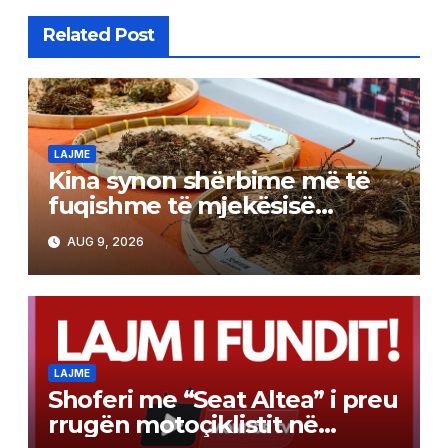
Related Post
LAJME
Kina synon shërbime më të
fuqishme të mjekësisë
tradicionale
AUG 9, 2026
LAJME
Shoferi me “Seat Altea” i preu
rrugën motoçiklistit në