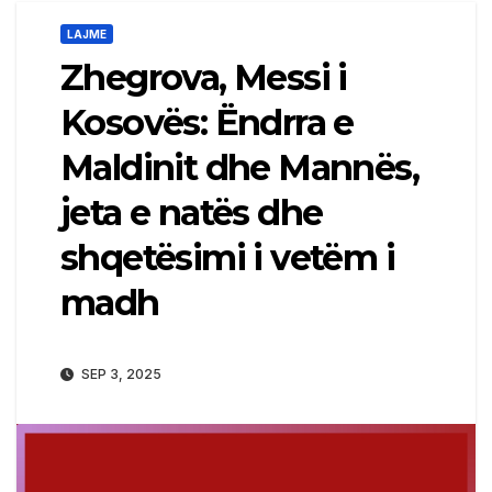
LAJME
Zhegrova, Messi i
Kosovës: Ëndrra e
Maldinit dhe Mannës,
jeta e natës dhe
shqetësimi i vetëm i
madh
SEP 3, 2025