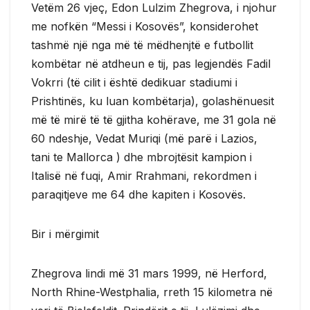
Vetëm 26 vjeç, Edon Lulzim Zhegrova, i njohur
me nofkën “Messi i Kosovës”, konsiderohet
tashmë një nga më të mëdhenjtë e futbollit
kombëtar në atdheun e tij, pas legjendës Fadil
Vokrri (të cilit i është dedikuar stadiumi i
Prishtinës, ku luan kombëtarja), golashënuesit
më të mirë të të gjitha kohërave, me 31 gola në
60 ndeshje, Vedat Muriqi (më parë i Lazios,
tani te Mallorca ) dhe mbrojtësit kampion i
Italisë në fuqi, Amir Rrahmani, rekordmen i
paraqitjeve me 64 dhe kapiten i Kosovës.
Bir i mërgimit
Zhegrova lindi më 31 mars 1999, në Herford,
North Rhine-Westphalia, rreth 15 kilometra në