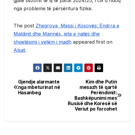
gjatë sezonit të tij të pafat 2024/25, i cili u ndoq
nga probleme të përsëritura fizike.
The post
Zhegrova, Messi i Kosovës: Ëndrra e
Maldinit dhe Mannës, jeta e natës dhe
shqetësimi i vetëm i madh
appeared first on
Alsat
.
Gjendje alarmante
Kim dhe Putin
Post
nga mbeturinat në
mesazh të qartë
Hasanbeg
Perëndimit:
navigation
Bashkëpunimi mes
Rusisë dhe Koresë së
Veriut po forcohet