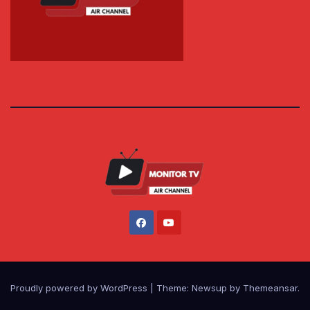
Proudly powered by WordPress
|
Theme: Newsup by
Themeansar
.