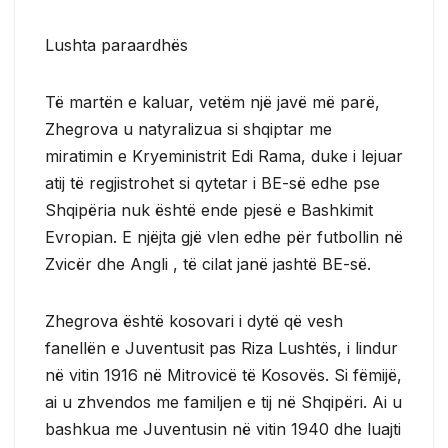
Lushta paraardhës
Të martën e kaluar, vetëm një javë më parë,
Zhegrova u natyralizua si shqiptar me
miratimin e Kryeministrit Edi Rama, duke i lejuar
atij të regjistrohet si qytetar i BE-së edhe pse
Shqipëria nuk është ende pjesë e Bashkimit
Evropian. E njëjta gjë vlen edhe për futbollin në
Zvicër dhe Angli , të cilat janë jashtë BE-së.
Zhegrova është kosovari i dytë që vesh
fanellën e Juventusit pas Riza Lushtës, i lindur
në vitin 1916 në Mitrovicë të Kosovës. Si fëmijë,
ai u zhvendos me familjen e tij në Shqipëri. Ai u
bashkua me Juventusin në vitin 1940 dhe luajti