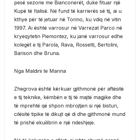
pesë sezone me Bianconerët, duke fituar një
Kupë të Italisë. Në fund të karrierës së tij, ai u
kthye për të jetuar në Torino, ku vdiq në vitin
1997. Ai është varrosur në Varrezat Parco në
kryeqytetin Piemontez, ku janë varrosur edhe
kolegët e tij Parola, Rava, Rossetti, Bertolini,
Barison dhe Bruna.
Nga Maldini te Manna
Zhegrova është kërkuar gjithmonë për aftësitë
e tij teknike, këmbën e tij të majtë magjike dhe
të mprehtë që shpon mbrojtjen si një bisturi,
cilësitë tipike të dikujt që di dhe gjithmonë mund
të prishë ekuilibrin e një ndeshjeje.