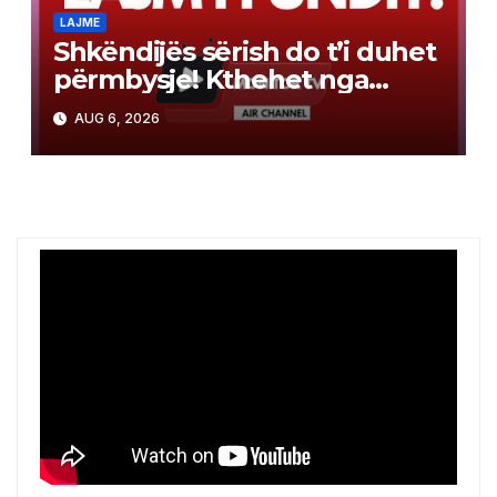
LAJME
Shkëndijës sërish do t’i duhet
përmbysje! Kthehet nga
Skocia me humbje minimale
AUG 6, 2026
2:1