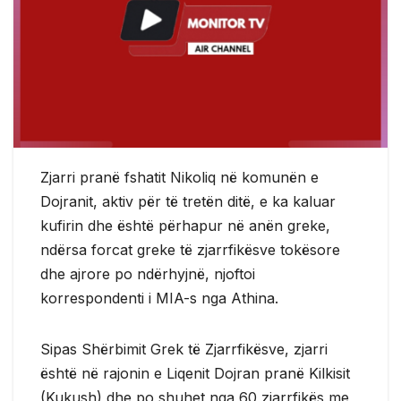
Zjarri pranë fshatit Nikoliq në komunën e
Dojranit, aktiv për të tretën ditë, e ka kaluar
kufirin dhe është përhapur në anën greke,
ndërsa forcat greke të zjarrfikësve tokësore
dhe ajrore po ndërhyjnë, njoftoi
korrespondenti i MIA-s nga Athina.
Sipas Shërbimit Grek të Zjarrfikësve, zjarri
është në rajonin e Liqenit Dojran pranë Kilkisit
(Kukush) dhe po shuhet nga 60 zjarrfikës me