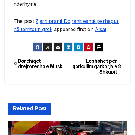
ndërhyjnë.
The post
Zjarri pranë Dojranit është përhapur
në territorin grek
appeared first on
Alsat
.
Dorëhiqet
Leshohet për
Post
drejtoresha e Musk
qarkullim qarkorja e
Shkupit
navigation
Related Post