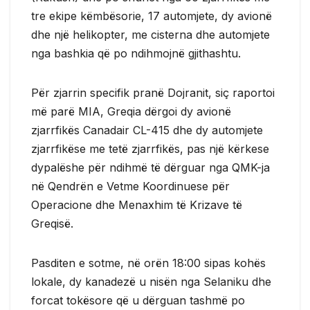
tre ekipe këmbësorie, 17 automjete, dy avionë
dhe një helikopter, me cisterna dhe automjete
nga bashkia që po ndihmojnë gjithashtu.
Për zjarrin specifik pranë Dojranit, siç raportoi
më parë MIA, Greqia dërgoi dy avionë
zjarrfikës Canadair CL-415 dhe dy automjete
zjarrfikëse me tetë zjarrfikës, pas një kërkese
dypalëshe për ndihmë të dërguar nga QMK-ja
në Qendrën e Vetme Koordinuese për
Operacione dhe Menaxhim të Krizave të
Greqisë.
Pasditen e sotme, në orën 18:00 sipas kohës
lokale, dy kanadezë u nisën nga Selaniku dhe
forcat tokësore që u dërguan tashmë po