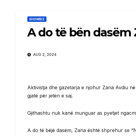
SHOWBIZ
A do të bën dasëm 
AUG 2, 2024
Aktivistja dhe gazetarja e njohur Zana Avdiu në 
gjatë për jetën e saj.
Gjithashtu nuk kanë munguar as pyetjet ngacmue
A do të bëjë dasëm, Zana është shprehur se “N