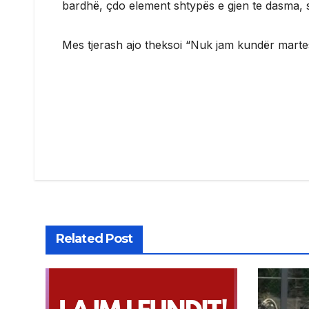
bardhë, çdo element shtypës e gjen te dasma, 
Mes tjerash ajo theksoi “Nuk jam kundër martesë
Post
navigation
Related Post