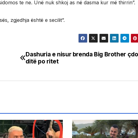
sidomos te ne. Unë nuk shkoj as në dasma kur më thirrin”.
s, zgjedhja është e secilit”.
Dashuria e nisur brenda Big Brother çd
ditë po ritet