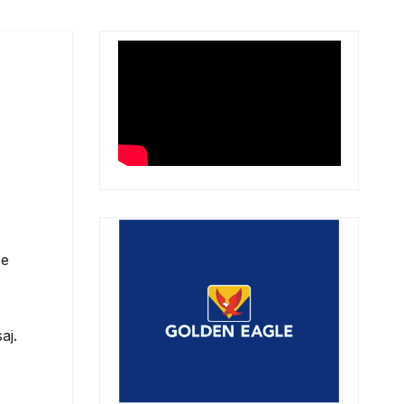
 e
aj.