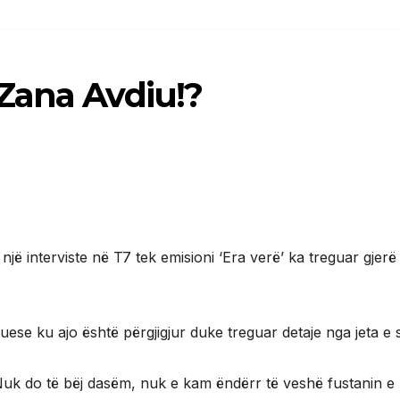
Zana Avdiu!?
një interviste në T7 tek emisioni ‘Era verë’ ka treguar gjerë
se ku ajo është përgjigjur duke treguar detaje nga jeta e s
uk do të bëj dasëm, nuk e kam ëndërr të veshë fustanin e