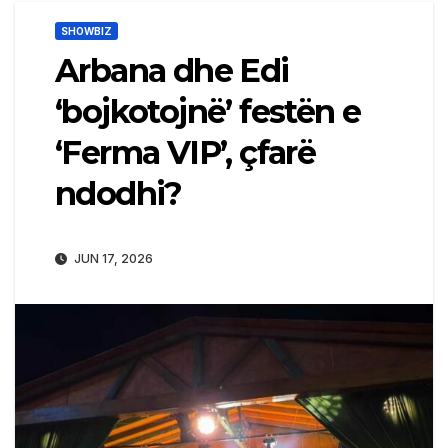
SHOWBIZ
Arbana dhe Edi
‘bojkotojnë’ festën e
‘Ferma VIP’, çfarë
ndodhi?
JUN 17, 2026