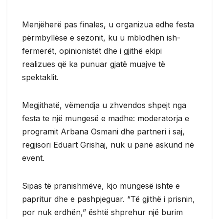
Menjëherë pas finales, u organizua edhe festa
përmbyllëse e sezonit, ku u mblodhën ish-
fermerët, opinionistët dhe i gjithë ekipi
realizues që ka punuar gjatë muajve të
spektaklit.
Megjithatë, vëmendja u zhvendos shpejt nga
festa te një mungesë e madhe: moderatorja e
programit Arbana Osmani dhe partneri i saj,
regjisori Eduart Grishaj, nuk u panë askund në
event.
Sipas të pranishmëve, kjo mungesë ishte e
papritur dhe e pashpjeguar. “Të gjithë i prisnin,
por nuk erdhën,” është shprehur një burim