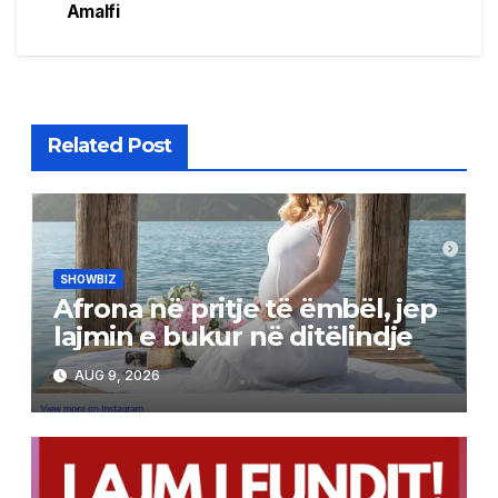
Amalfi
Related Post
SHOWBIZ
Afrona në pritje të ëmbël, jep
lajmin e bukur në ditëlindje
AUG 9, 2026