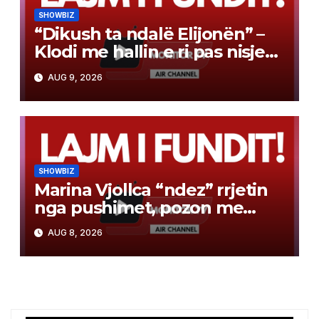
SHOWBIZ
“Dikush ta ndalë Elijonën” –
Klodi me hallin e ri pas nisjes
së bashkëjetesës
AUG 9, 2026
SHOWBIZ
Marina Vjollca “ndez” rrjetin
nga pushimet, pozon me
bikini pranë detit
AUG 8, 2026