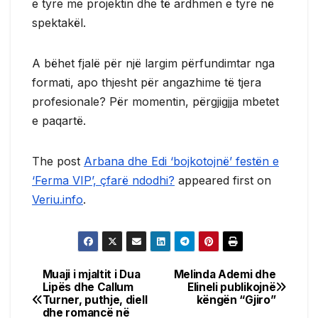
e tyre me projektin dhe të ardhmen e tyre në
spektakël.
A bëhet fjalë për një largim përfundimtar nga
formati, apo thjesht për angazhime të tjera
profesionale? Për momentin, përgjigjja mbetet
e paqartë.
The post
Arbana dhe Edi ‘bojkotojnë’ festën e
‘Ferma VIP’, çfarë ndodhi?
appeared first on
Veriu.info
.
Muaji i mjaltit i Dua
Melinda Ademi dhe
Post
Lipës dhe Callum
Elineli publikojnë
Turner, puthje, diell
këngën “Gjiro”
navigation
dhe romancë në