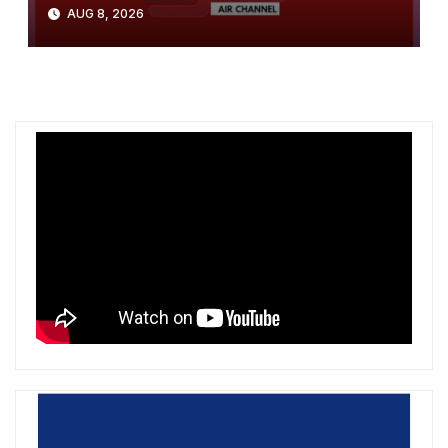
bikini pranë detit
AUG 8, 2026