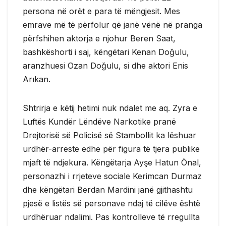
persona në orët e para të mëngjesit. Mes
emrave më të përfolur që janë vënë në pranga
përfshihen aktorja e njohur Beren Saat,
bashkëshorti i saj, këngëtari Kenan Doğulu,
aranzhuesi Ozan Doğulu, si dhe aktori Enis
Arıkan.
Shtrirja e këtij hetimi nuk ndalet me aq. Zyra e
Luftës Kundër Lëndëve Narkotike pranë
Drejtorisë së Policisë së Stambollit ka lëshuar
urdhër-arreste edhe për figura të tjera publike
mjaft të ndjekura. Këngëtarja Ayşe Hatun Önal,
personazhi i rrjeteve sociale Kerimcan Durmaz
dhe këngëtari Berdan Mardini janë gjithashtu
pjesë e listës së personave ndaj të cilëve është
urdhëruar ndalimi. Pas kontrolleve të rregullta