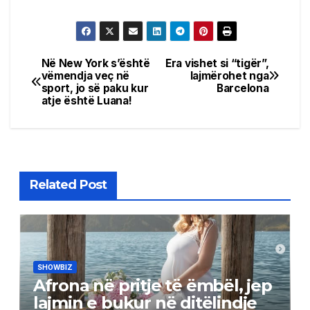
Në New York s’është
Era vishet si “tigër”,
Post
vëmendja veç në
lajmërohet nga
sport, jo së paku kur
Barcelona
navigation
atje është Luana!
Related Post
SHOWBIZ
Afrona në pritje të ëmbël, jep
lajmin e bukur në ditëlindje