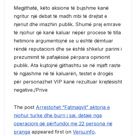
Megjithatë, këto aksione të bujshme kanë
ngritur një debat të madh mbi të drejtat e
njeriut dhe imazhin publik. Shumë prej emrave
të njohur që kanë kaluar nëpër procese të tilla
hetimore argumentojnë se u është dëmtuar
rëndë reputacioni dhe se është shkelur parimi i
prezumimit të pafajësisë përpara opinionit
publik. Ata kujtojnë gjithashtu se në mjaft raste
të ngjashme në të kaluarën, testet e drogës
për personazhet VIP kanë rezultuar krejtësisht
negative./Prive
The post
Arrestohet “Fatmagyli” aktorja e
njohur turke dhe burri i saj, detaje nga
operacioni që përfundoi me 22 persona në
pranga
appeared first on
Veriu.info
.