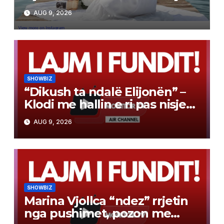
AUG 9, 2026
SHOWBIZ
“Dikush ta ndalë Elijonën” –
Klodi me hallin e ri pas nisjes
së bashkëjetesës
AUG 9, 2026
SHOWBIZ
Marina Vjollca “ndez” rrjetin
nga pushimet, pozon me