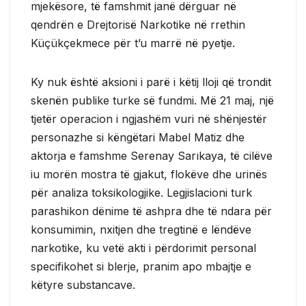
mjekësore, të famshmit janë dërguar në
qendrën e Drejtorisë Narkotike në rrethin
Küçükçekmece për t’u marrë në pyetje.
Ky nuk është aksioni i parë i këtij lloji që trondit
skenën publike turke së fundmi. Më 21 maj, një
tjetër operacion i ngjashëm vuri në shënjestër
personazhe si këngëtari Mabel Matiz dhe
aktorja e famshme Serenay Sarıkaya, të cilëve
iu morën mostra të gjakut, flokëve dhe urinës
për analiza toksikologjike. Legjislacioni turk
parashikon dënime të ashpra dhe të ndara për
konsumimin, nxitjen dhe tregtinë e lëndëve
narkotike, ku vetë akti i përdorimit personal
specifikohet si blerje, pranim apo mbajtje e
këtyre substancave.