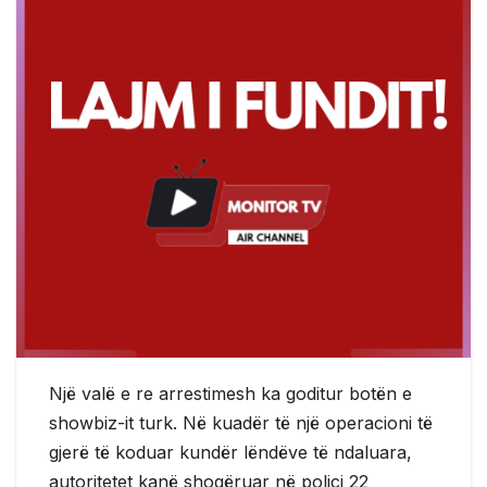
Një valë e re arrestimesh ka goditur botën e
showbiz-it turk. Në kuadër të një operacioni të
gjerë të koduar kundër lëndëve të ndaluara,
autoritetet kanë shoqëruar në polici 22