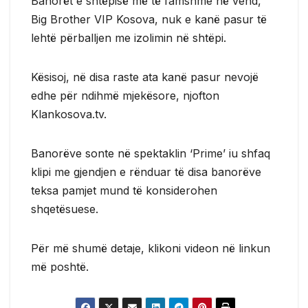
Banorët e shtëpisë më të famshme në vend,
Big Brother VIP Kosova, nuk e kanë pasur të
lehtë përballjen me izolimin në shtëpi.
Kësisoj, në disa raste ata kanë pasur nevojë
edhe për ndihmë mjekësore, njofton
Klankosova.tv.
Banorëve sonte në spektaklin ‘Prime’ iu shfaq
klipi me gjendjen e rënduar të disa banorëve
teksa pamjet mund të konsiderohen
shqetësuese.
Për më shumë detaje, klikoni videon në linkun
më poshtë.