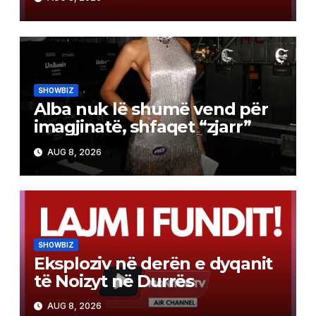
SHOWBIZ
Alba nuk lë shumë vend për
imagjinatë, shfaqet “zjarr”
AUG 8, 2026
SHOWBIZ
Eksploziv në derën e dyqanit
të Noizyt në Durrës
AUG 8, 2026