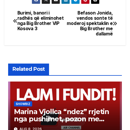
Burimi, banori i
Befason Jonida,
Post
radhës që eliminohet
vendos sonte të
nga Big Brother VIP
moderoj spektaklin e
navigation
Kosova 3
Big Brother me
dallamë
Related Post
SHOWBIZ
Marina Vjollca “ndez” rrjetin
nga pushimet, pozon me
bikini pranë detit
AUG 8, 2026