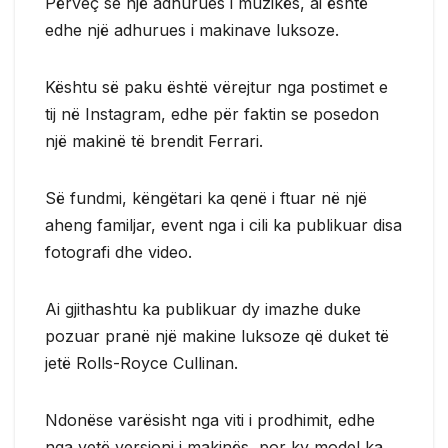
Përveç se një adhurues i muzikës, ai është
edhe një adhurues i makinave luksoze.
Kështu së paku është vërejtur nga postimet e
tij në Instagram, edhe për faktin se posedon
një makinë të brendit Ferrari.
Së fundmi, këngëtari ka qenë i ftuar në një
aheng familjar, event nga i cili ka publikuar disa
fotografi dhe video.
Ai gjithashtu ka publikuar dy imazhe duke
pozuar pranë një makine luksoze që duket të
jetë Rolls-Royce Cullinan.
Ndonëse varësisht nga viti i prodhimit, edhe
nga vetë versioni i makinës, por ky model ka