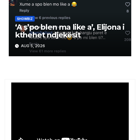
SHOWBIZ
‘A s’po blen ma like a’, Elijona i
kthehet ndjekësit
AUG 5, 2026