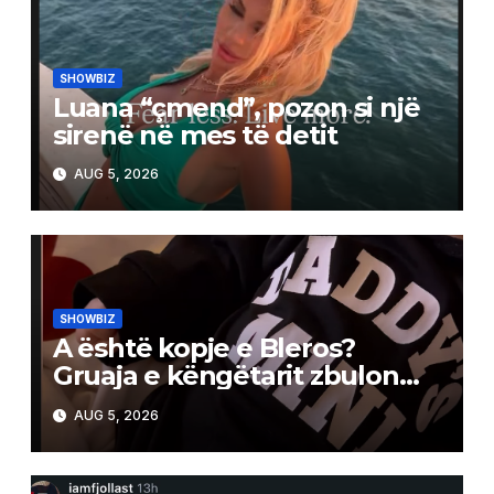
SHOWBIZ
Luana “çmend”, pozon si një
sirenë në mes të detit
AUG 5, 2026
SHOWBIZ
A është kopje e Bleros?
Gruaja e këngëtarit zbulon
pak nga portreti i të birit
AUG 5, 2026