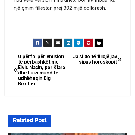
një çmim fillestar prej 392 mijë dollarësh.
U përfol për emision
Ja si do të fillojë jav
Post
të përbashkët me
sipas horoskopit
Elvis Naçin, por Kiara
navigation
dhe Luizi mund të
udhëheqin Big
Brother
Related Post