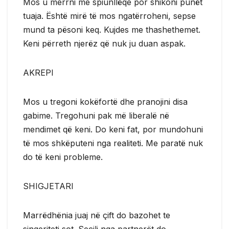
Mos u merrni me spiunllëqe por shikoni punët
tuaja. Është mirë të mos ngatërroheni, sepse
mund ta pësoni keq. Kujdes me thashethemet.
Keni përreth njerëz që nuk ju duan aspak.
AKREPI
Mos u tregoni kokëfortë dhe pranojini disa
gabime. Tregohuni pak më liberalë në
mendimet që keni. Do keni fat, por mundohuni
të mos shkëputeni nga realiteti. Me paratë nuk
do të keni probleme.
SHIGJETARI
Marrëdhënia juaj në çift do bazohet te
sinqeriteti sot. Secili nga partnerët do