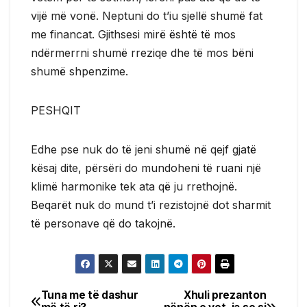
vijë më vonë. Neptuni do t’iu sjellë shumë fat
me financat. Gjithsesi mirë është të mos
ndërmerrni shumë rreziqe dhe të mos bëni
shumë shpenzime.
PESHQIT
Edhe pse nuk do të jeni shumë në qejf gjatë
kësaj dite, përsëri do mundoheni të ruani një
klimë harmonike tek ata që ju rrethojnë.
Beqarët nuk do mund t’i rezistojnë dot sharmit
të personave që do takojnë.
Tuna me të dashur
Xhuli prezanton
Post