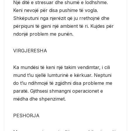
Një ditë e stresuar dhe shumë e lodhshme.
Keni nevojë për disa pushime të vogla.
Shkëputuni nga njerëzit që ju rrethojnë dhe
përpiquni të gjeni një ambient të ri. Kujdes për
ndonjë problem me punën.
VIRGJERESHA
Ka mundësi të keni një takim vendimtar, i cili
mund t’iu sjellë lumturinë e kërkuar. Neptuni
do t’iu ndihmojë të zgjidhni disa probleme me
paratë. Gjithsesi shmangni operacionet e
mëdha dhe shpenzimet.
PESHORJA