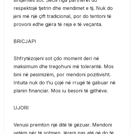
respektojë tjetrin dhe mendimet e tij. Nuk do
jeni më një çift tradicional, por do tentoni të
provoni edhe gjëra të reja e të veçanta.
BRICJAPI
Shfrytëzojeni sot çdo moment deri në
maksimum dhe tregohuni më tolerantë. Mos
bini në pesimizëm, por mendoni pozitivisht.
Intuita nuk do t’iu çojë në rrugë të gabuar në
planin financiar. Mos iu besoni të gjithëve.
UJORI
Venusi premton një ditë të gëzuar. Mendoni
vetëm për të sotmen, lëreni pas atë që do të