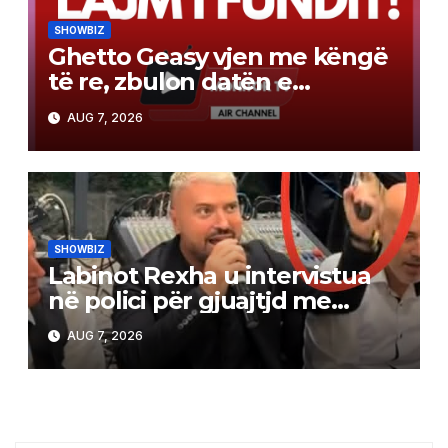
SHOWBIZ
Ghetto Geasy vjen me këngë
të re, zbulon datën e
publikimit (Video)
AUG 7, 2026
SHOWBIZ
Labinot Rexha u intervistua
në polici për gjuajtjd me
revole, ja versioni i tij
AUG 7, 2026