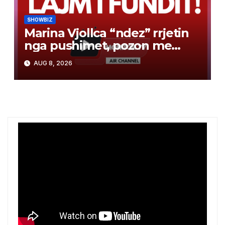
SHOWBIZ
Marina Vjollca “ndez” rrjetin
nga pushimet, pozon me
bikini pranë detit
AUG 8, 2026