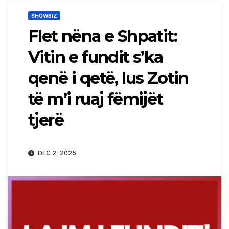
SHOWBIZ
Flet nëna e Shpatit:
Vitin e fundit s’ka
qenë i qetë, lus Zotin
të m’i ruaj fëmijët
tjerë
DEC 2, 2025