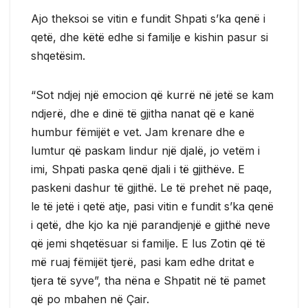
Ajo theksoi se vitin e fundit Shpati s’ka qenë i
qetë, dhe këtë edhe si familje e kishin pasur si
shqetësim.
“Sot ndjej një emocion që kurrë në jetë se kam
ndjerë, dhe e dinë të gjitha nanat që e kanë
humbur fëmijët e vet. Jam krenare dhe e
lumtur që paskam lindur një djalë, jo vetëm i
imi, Shpati paska qenë djali i të gjithëve. E
paskeni dashur të gjithë. Le të prehet në paqe,
le të jetë i qetë atje, pasi vitin e fundit s’ka qenë
i qetë, dhe kjo ka një parandjenjë e gjithë neve
që jemi shqetësuar si familje. E lus Zotin që të
më ruaj fëmijët tjerë, pasi kam edhe dritat e
tjera të syve”, tha nëna e Shpatit në të pamet
që po mbahen në Çair.