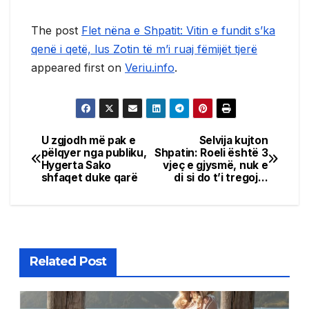
The post
Flet nëna e Shpatit: Vitin e fundit s’ka
qenë i qetë, lus Zotin të m’i ruaj fëmijët tjerë
appeared first on
Veriu.info
.
U zgjodh më pak e
Selvija kujton
Post
pëlqyer nga publiku,
Shpatin: Roeli është 3
Hygerta Sako
vjeç e gjysmë, nuk e
navigation
shfaqet duke qarë
di si do t’i tregoj…
Related Post