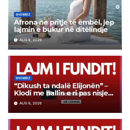
SHOWBIZ
Afrona në pritje të ëmbël, jep
lajmin e bukur në ditëlindje
AUG 9, 2026
SHOWBIZ
“Dikush ta ndalë Elijonën” –
Klodi me hallin e ri pas nisjes
së bashkëjetesës
AUG 9, 2026