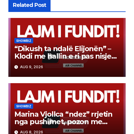
Related Post
SHOWBIZ
“Dikush ta ndalë Elijonën” –
Klodi me hallin e ri pas nisjes
së bashkëjetesës
AUG 9, 2026
SHOWBIZ
Marina Vjollca “ndez” rrjetin
nga pushimet, pozon me
bikini pranë detit
AUG 8, 2026