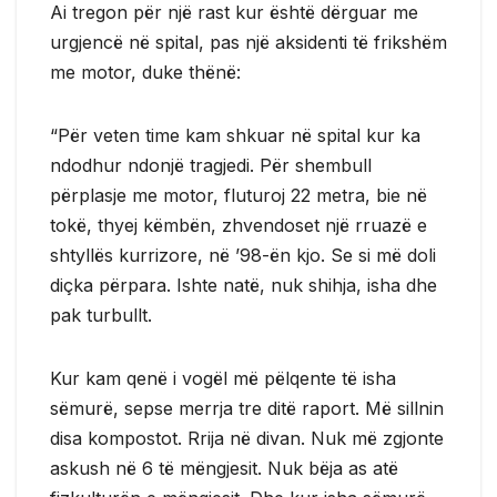
Ai tregon për një rast kur është dërguar me
urgjencë në spital, pas një aksidenti të frikshëm
me motor, duke thënë:
“Për veten time kam shkuar në spital kur ka
ndodhur ndonjë tragjedi. Për shembull
përplasje me motor, fluturoj 22 metra, bie në
tokë, thyej këmbën, zhvendoset një rruazë e
shtyllës kurrizore, në ’98-ën kjo. Se si më doli
diçka përpara. Ishte natë, nuk shihja, isha dhe
pak turbullt.
Kur kam qenë i vogël më pëlqente të isha
sëmurë, sepse merrja tre ditë raport. Më sillnin
disa kompostot. Rrija në divan. Nuk më zgjonte
askush në 6 të mëngjesit. Nuk bëja as atë