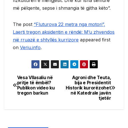
fizkulturën e mëngjesit. Dhe kur isha sëmurë
më pëlqente, sepse i shmangia të gjitha këto”.
The post
“Fluturova 22 metra nga motori”,
Laerti tregon aksidentin e rëndë: M’u zhvendos
një rruazë e shtyllës kurrizore
appeared first
on
Veriu.info
.
Vesa Vllasaliu në
Agroni dhe Teuta,
Post
pritje të ëmbël?
bija e Presidentit
Publikon video ku
Historik kurorëzohet
navigation
tregon barkun
në Katedrale javën
tjetër