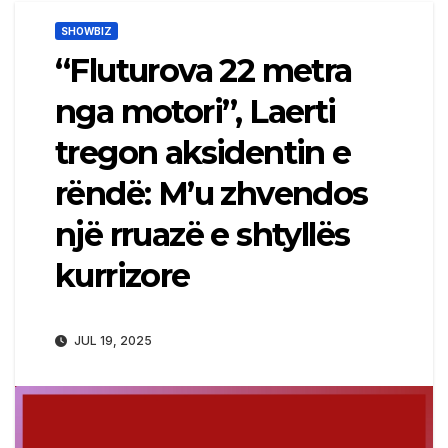
SHOWBIZ
“Fluturova 22 metra
nga motori”, Laerti
tregon aksidentin e
rëndë: M’u zhvendos
një rruazë e shtyllës
kurrizore
JUL 19, 2025