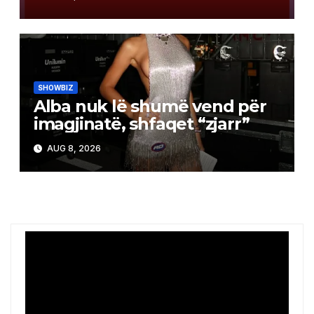
SHOWBIZ
Alba nuk lë shumë vend për
imagjinatë, shfaqet “zjarr”
AUG 8, 2026