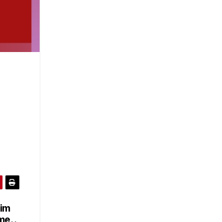
rim
 me