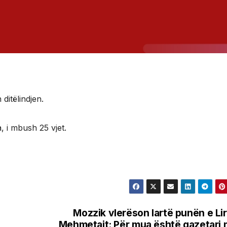
ditëlindjen.
a, i mbush 25 vjet.
Mozzik vlerëson lartë punën e Li
Mehmetajt: Për mua është gazetari