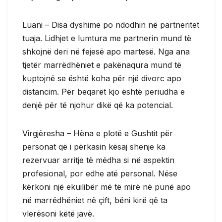
Luani – Disa dyshime po ndodhin në partneritet
tuaja. Lidhjet e lumtura me partnerin mund të
shkojnë deri në fejesë apo martesë. Nga ana
tjetër marrëdhëniet e pakënaqura mund të
kuptojnë se është koha për një divorc apo
distancim. Për beqarët kjo është periudha e
denjë për të njohur dikë që ka potencial.
Virgjëresha – Hëna e plotë e Gushtit për
personat që i përkasin kësaj shenje ka
rezervuar arritje të mëdha si në aspektin
profesional, por edhe atë personal. Nëse
kërkoni një ekuilibër më të mirë në punë apo
në marrëdhëniet në çift, bëni kirë që ta
vlerësoni këtë javë.