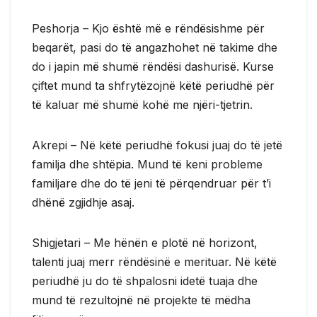
Peshorja – Kjo është më e rëndësishme për
beqarët, pasi do të angazhohet në takime dhe
do i japin më shumë rëndësi dashurisë. Kurse
çiftet mund ta shfrytëzojnë këtë periudhë për
të kaluar më shumë kohë me njëri-tjetrin.
Akrepi – Në këtë periudhë fokusi juaj do të jetë
familja dhe shtëpia. Mund të keni probleme
familjare dhe do të jeni të përqendruar për t’i
dhënë zgjidhje asaj.
Shigjetari – Me hënën e plotë në horizont,
talenti juaj merr rëndësinë e merituar. Në këtë
periudhë ju do të shpalosni idetë tuaja dhe
mund të rezultojnë në projekte të mëdha