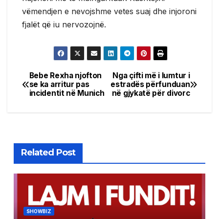
vëmendjen e nevojshme vetes suaj dhe injoroni
fjalët që iu nervozojnë.
Bebe Rexha njofton
Nga çifti më i lumtur i
Post
se ka arritur pas
estradës përfunduan
incidentit në Munich
në gjykatë për divorc
navigation
Related Post
SHOWBIZ