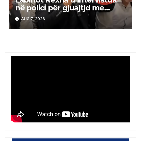
në polici për gjuajtjd me
revole, ja versioni i tij
AUG 7, 2026