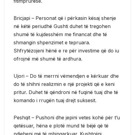
fitimprurëse.
Bricjapi – Personat që i përkasin kësaj shenje
në këtë periudhë Gushti duhet të tregohen
shumë të kujdesshëm me financat dhe të
shmangin shpenzimet e tepruara.
Shfrytëzojeni hënë e re për investime që do iu
ofrojnë më shumë të ardhura.
Ujori – Do të merrni vëmendjen e kërkuar dhe
do të shihni realizmin e një projekti që e keni
pritur. Duhet të qëndroni në fuqinë tuaj dhe të
komando i rrugën tuaj drejt suksesit.
Peshqit – Pushoni dhe jepini vetes kohë për t’u
qetësuar, hëna e plotë mund të bëjë që të
ndjeheni më të mbingarkuar. Kushtojini