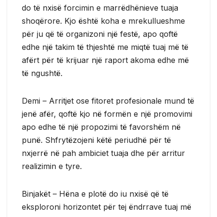
do të nxisë forcimin e marrëdhënieve tuaja
shoqërore. Kjo është koha e mrekullueshme
për ju që të organizoni një festë, apo qoftë
edhe një takim të thjeshtë me miqtë tuaj më të
afërt për të krijuar një raport akoma edhe më
të ngushtë.
Demi – Arritjet ose fitoret profesionale mund të
jenë afër, qoftë kjo në formën e një promovimi
apo edhe të një propozimi të favorshëm në
punë. Shfrytëzojeni këtë periudhë për të
nxjerrë në pah ambiciet tuaja dhe për arritur
realizimin e tyre.
Binjakët – Hëna e plotë do iu nxisë që të
eksploroni horizontet për tej ëndrrave tuaj më