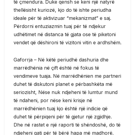
të çmendura. Duke qensh se keni një natyrë
thellësisht kuriozë, kjo do të ishte periudha
ideale për të aktivizuar “mekanizmat” e saj.
Përdorni entuziazmin tuaj për të ndjekur
udhëtimet në distanca të gjata ose të piketoni
vendet që dëshironi të vizitoni vitin e ardhshëm.
Gaforrja – Në këtë periudhë dashuria dhe
marrëdhënia në çift është në fokus të
vendimeve tuaja. Në marrëdhënien me partneri
duhet të diskutoni planet e përbashkëta më
seriozisht, Nëse nuk ndjeheni të lumtur mund
të ndaheni, por nëse keni krisje në
marrëdhënien tuaj kjo është një indicie që
duhet të përpiqeni për të gjetur një zgjidhje.
Dhe në rastet e një raporti të shëndoshë, do të
ndjeheni gati për të bërë hapa më madhorë.