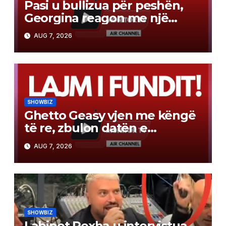
Pasi u bullizua për peshën,
Georgina reagon me një
mesazh të fuqishëm
AUG 7, 2026
SHOWBIZ
Ghetto Geasy vjen me këngë
të re, zbulon datën e
publikimit (Video)
AUG 7, 2026
SHOWBIZ
Labinot Rexha u intervistua